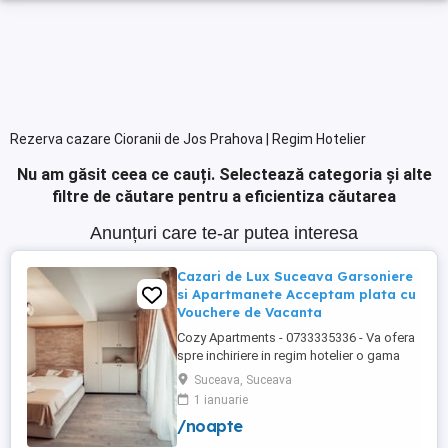
Rezerva cazare Cioranii de Jos Prahova | Regim Hotelier
Nu am găsit ceea ce cauți.
Selectează categoria și alte
filtre de căutare pentru a eficientiza căutarea
Anunțuri care te-ar putea interesa
Cazari de Lux Suceava Garsoniere
si Apartmanete Acceptam plata cu
Vouchere de Vacanta
Cozy Apartments - 0733335336 - Va ofera
spre inchiriere in regim hotelier o gama
variata de apartamente si garsoniere
Suceava, Suceava
situate in puncte cheie ale orasului
1 ianuarie
Suceava: Bulevardul George Enescu.
/noapte
Kaufland George Enescu In centrul
Orasului pe Esplanada langa McDonald's.