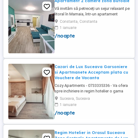
Apartament 2 camere zona Butoaie
Vă invităm să petreceți un sejur relaxant pe
litoral în Mamaia, într-un apartament
modern, situat în complexul Moonlight,
Constanta, Constanta
Residence, zona centrală una dintre cele
1 ianuarie
mai căutate locații din stațiune. Locație
/noapte
excelentă la doar câțiva pași de plajă,
restaurante, cluburi și puncte de atracție.
Etaj 8 ...
Cazari de Lux Suceava Garsoniere
si Apartmanete Acceptam plata cu
Vouchere de Vacanta
Cozy Apartments - 0733335336 - Va ofera
spre inchiriere in regim hotelier o gama
variata de apartamente si garsoniere
Suceava, Suceava
situate in puncte cheie ale orasului
1 ianuarie
Suceava: Bulevardul George Enescu.
/noapte
Kaufland George Enescu In centrul
Orasului pe Esplanada langa McDonald's.
Zamca Bulevardul 1 Mai Obcini Bulevardul
...
Regim Hotelier in Orasul Suceava