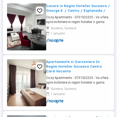
Obcini ...
Cazare in Regim Hotelier Suceava /
George E. / Centru / Esplanada /
Cozy Apartments - 0731522225 - Va ofera
spre inchiriere in regim hotelier o gama
variata de apartamente si garsoniere
Suceava, Suceava
situate in puncte cheie ale orasului
1 ianuarie
Suceava: Bulevardul George Enescu. In
/noapte
centrul Orasului pe Esplanada langa
McDonald's. Bulevardul 1 Mai Obcini
Zamca Burdujeni Ipotesti Pentru ...
Apartamente si Garsoniera In
Regim Hotelier Suceava Centru
Card Vacanta
Cozy Apartments - 0731522225 - Va ofera
spre inchiriere in regim hotelier o gama
variata de apartamente si garsoniere
Suceava, Suceava
situate in puncte cheie ale orasului
1 ianuarie
Suceava: Bulevardul George Enescu. In
/noapte
centrul Orasului pe Esplanada langa
McDonald's. Bulevardul 1 Mai Obcini
Zamca Burdujeni Ipotesti Pentru ...