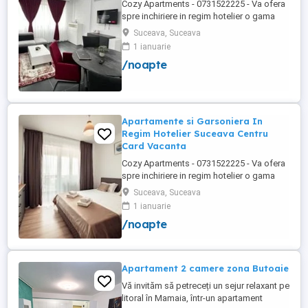
Cozy Apartments - 0731522225 - Va ofera
spre inchiriere in regim hotelier o gama
variata de apartamente si garsoniere
Suceava, Suceava
situate in puncte cheie ale orasului
1 ianuarie
Suceava: Bulevardul George Enescu. In
/noapte
centrul Orasului pe Esplanada langa
McDonald's. Bulevardul 1 Mai Obcini
Zamca Burdujeni Ipotesti Pentru ...
Apartamente si Garsoniera In
Regim Hotelier Suceava Centru
Card Vacanta
Cozy Apartments - 0731522225 - Va ofera
spre inchiriere in regim hotelier o gama
variata de apartamente si garsoniere
Suceava, Suceava
situate in puncte cheie ale orasului
1 ianuarie
Suceava: Bulevardul George Enescu. In
/noapte
centrul Orasului pe Esplanada langa
McDonald's. Bulevardul 1 Mai Obcini
Zamca Burdujeni Ipotesti Pentru ...
Apartament 2 camere zona Butoaie
Vă invităm să petreceți un sejur relaxant pe
litoral în Mamaia, într-un apartament