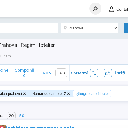
ane
Companii
Hartă
RON
EUR
Sortează
Contu
0
Prahova | Regim Hotelier
 Turism
oane
Companii
Hartă
RON
EUR
Sortează
0
alea prahovei
Numar de camere: 2
Șterge toate filtrele
nă:
20
50