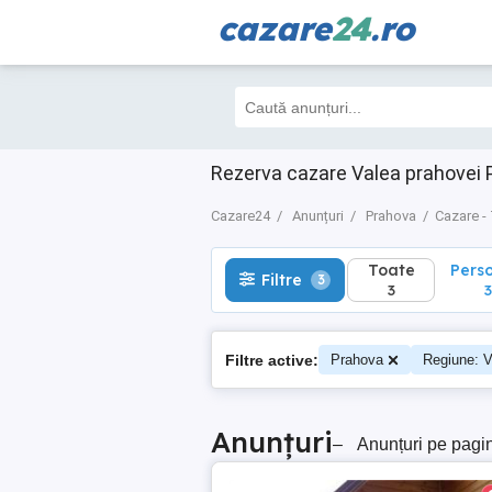
cazare
24
.ro
Toate
Perso
Filtre
3
3
3
Rezerva cazare Valea prahovei 
Cazare24
Anunțuri
Prahova
Cazare -
Toate
Pers
Filtre
3
3
3
Filtre active:
Prahova
Regiune: V
Anunțuri
–
Anunțuri pe pagi