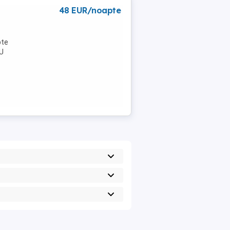
48 EUR/noapte
pte
NU