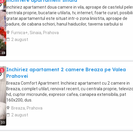
inchiriere apartament sinaia
13
inchiriez apartament doua camere in vila, aproape de castelul pele
centrala proprie, bucatarie utilata, tv, internet, foarte curat, posibil
gratar.apartamentul este situat intr-o zona linistita, aproape de
padure, de cabana schiori, hanul haiducilor, taverna sarbului si
telegondola., numar camere: ...
Furnica+, Sinaia, Prahova
2 august
13
Inchiriez apartament 2 camere Breaza pe Valea
1
Prahovei
Breaza Comfort Apartment: Inchiriez apartament cu 2 camere in
Breaza, complet utilat, renovat recent, cu centrala proprie, televiz
hd, cuptor microunde, expresor cafea, canapea extensibila, pat
160x200, dus.
Breaza, Prahova
2 august
10