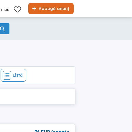
Listă
Adaugă anunț
l meu
Listă