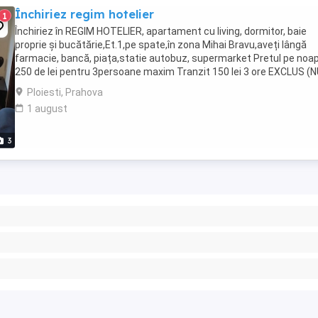
Închiriez regim hotelier
1
Închiriez în REGIM HOTELIER, apartament cu living, dormitor, baie
proprie și bucătărie,Et.1,pe spate,în zona Mihai Bravu,aveți lângă
farmacie, bancă, piața,statie autobuz, supermarket Pretul pe noa
250 de lei pentru 3persoane maxim Tranzit 150 lei 3 ore EXCLUS (
ACCEPT)ESCORTE, PERSOANE DUBIOASE,ORGANIZAREA ...
Ploiesti, Prahova
1 august
3