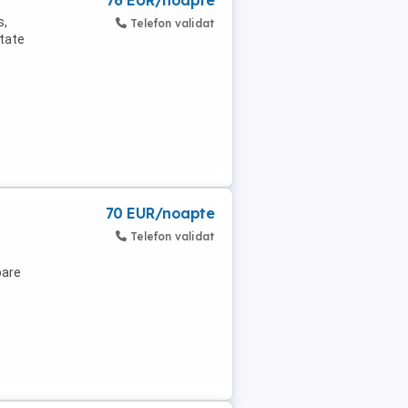
76 EUR/noapte
s,
Telefon validat
itate
70 EUR/noapte
Telefon validat
oare