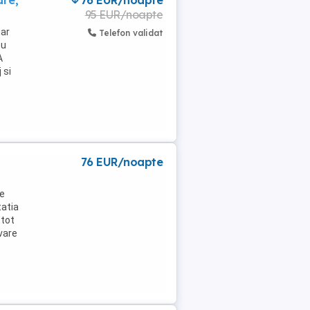
are,
76 EUR/noapte
95 EUR/noapte
iar
Telefon validat
ou
A
 si
76 EUR/noapte
ce
tatia
 tot
rvare