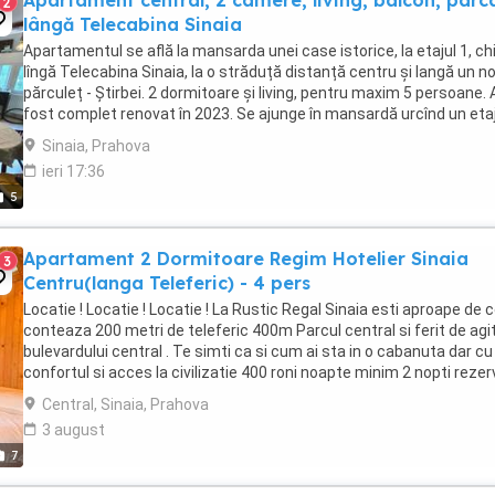
Apartament central, 2 camere, living, balcon, parc
2
lângă Telecabina Sinaia
Apartamentul se află la mansarda unei case istorice, la etajul 1, ch
lîngă Telecabina Sinaia, la o străduță distanță centru și langă un n
părculeț - Știrbei. 2 dormitoare și living, pentru maxim 5 persoane. 
fost complet renovat în 2023. Se ajunge în mansardă urcînd un etaj
jumătate. Are ...
Sinaia, Prahova
ieri 17:36
5
Apartament 2 Dormitoare Regim Hotelier Sinaia
3
Centru(langa Teleferic) - 4 pers
Locatie ! Locatie ! Locatie ! La Rustic Regal Sinaia esti aproape de 
conteaza 200 metri de teleferic 400m Parcul central si ferit de agi
bulevardului central . Te simti ca si cum ai sta in o cabanuta dar cu
confortul si acces la civilizatie 400 roni noapte minim 2 nopti reze
si plata ...
Central, Sinaia, Prahova
3 august
7