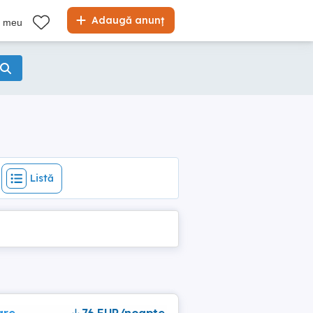
Listă
Adaugă anunț
l meu
Listă