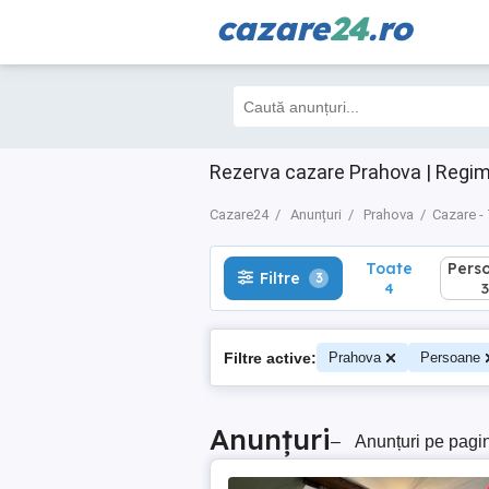
cazare
24
.ro
Toate
Perso
Filtre
3
4
3
Rezerva cazare Prahova | Regim
Cazare24
Anunțuri
Prahova
Cazare -
Toate
Pers
Filtre
3
4
3
Filtre active:
Prahova
Persoane
Anunțuri
–
Anunțuri pe pagi