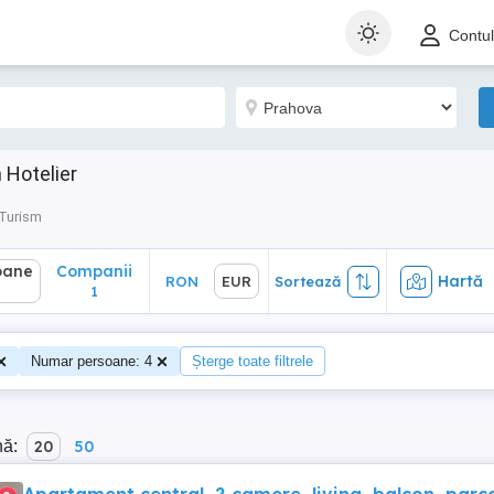
ane
Companii
Hartă
RON
EUR
Sortează
Contu
1
 Hotelier
 Turism
oane
Companii
Hartă
RON
EUR
Sortează
1
Numar persoane: 4
Șterge toate filtrele
nă:
20
50