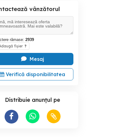
ntactează vânzătorul
ctere rămase:
2939
daugă fișier
?
Mesaj
Verifică disponibilitatea
Distribuie anunțul pe