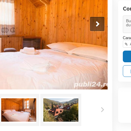
Co
Cara
A