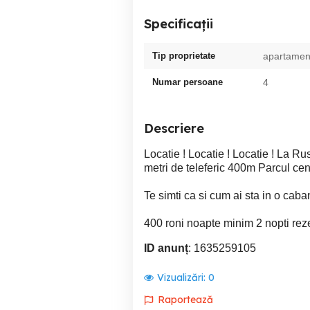
Specificații
Tip proprietate
apartamen
Numar persoane
4
Descriere
Locatie ! Locatie ! Locatie ! La R
metri de teleferic 400m Parcul centr
Te simti ca si cum ai sta in o caban
400 roni noapte minim 2 nopti reze
ID anunț
: 1635259105
Vizualizări:
0
Raportează