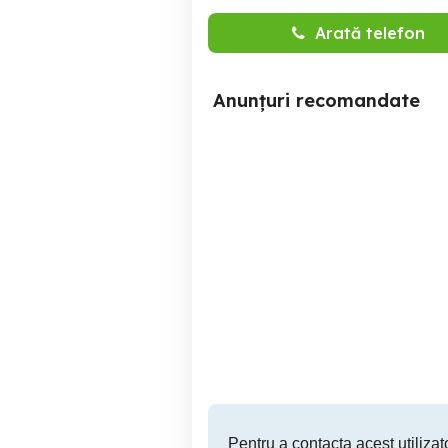
Arată telefon
Anunțuri recomandate
Casa Doina
Inchiriez apartament zona
Sinaia
900 RON
Pentru a contacta acest utilizato