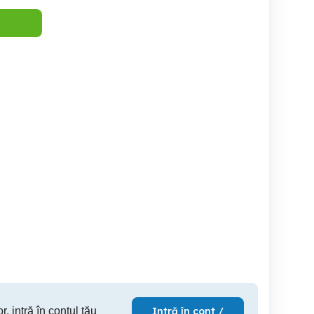
1 Small studio, central,
Apartamente si Garsoniere
Sud Ploiesti
Sinaia, self check in
in Reg
Ploiesti
Sinaia
180 RON
150 RON
25
r, intră în contul tău
Intră în cont /