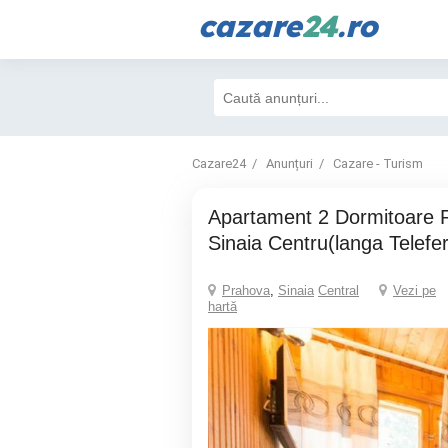
cazare
24
.ro
Cazare24
Anunțuri
Cazare - Turism
Apartament 2 Dormitoare Regim Hotelier
Sinaia Centru(langa Telefer
Prahova
,
Sinaia
Central
Vezi pe
hartă