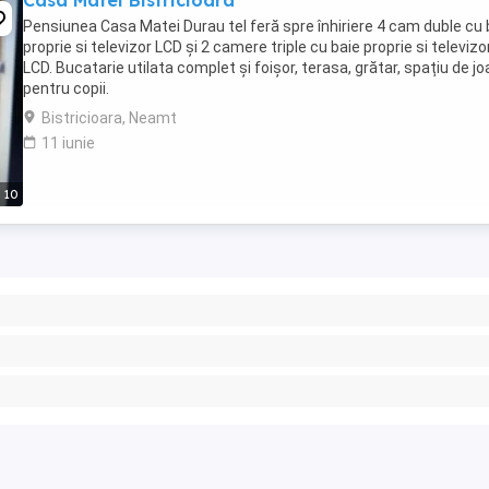
Casa Matei Bistricioara
Pensiunea Casa Matei Durau tel feră spre înhiriere 4 cam duble cu 
proprie si televizor LCD și 2 camere triple cu baie proprie si televizo
LCD. Bucatarie utilata complet și foișor, terasa, grătar, spațiu de j
pentru copii.
Bistricioara, Neamt
11 iunie
10