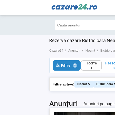
cazare
24
.ro
Toate
Perso
Filtre
2
1
1
Rezerva cazare Bistricioara Nea
Cazare24
Anunțuri
Neamt
Bistricioa
Toate
Pers
Filtre
2
1
1
Filtre active:
Neamt
Bistricioara
Anunțuri
–
Anunțuri pe pagi