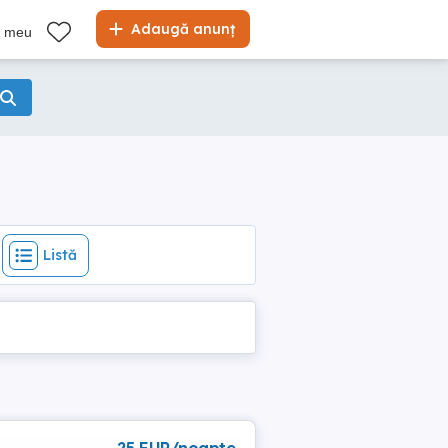
Listă
Adaugă anunț
l meu
Listă