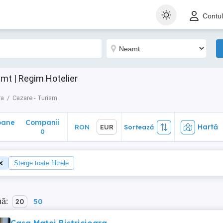
ane
Companii
Hartă
RON
EUR
Sortează
Contu
0
mt | Regim Hotelier
ra
Cazare - Turism
oane
Companii
Hartă
RON
EUR
Sortează
0
Șterge toate filtrele
nă:
20
50