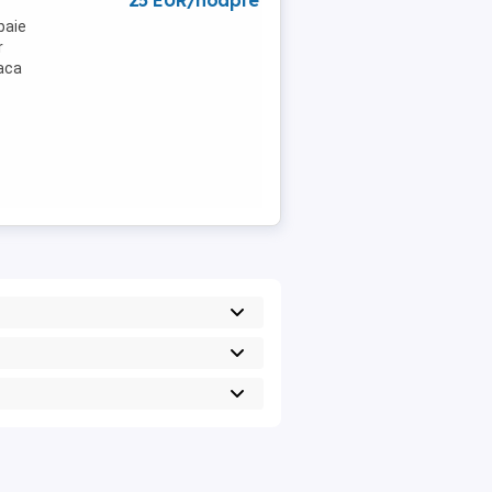
25 EUR/noapte
baie
r
oaca