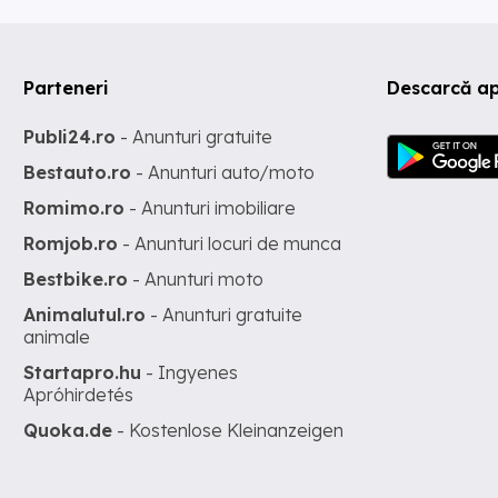
Parteneri
Descarcă ap
Publi24.ro
- Anunturi gratuite
Bestauto.ro
- Anunturi auto/moto
Romimo.ro
- Anunturi imobiliare
Romjob.ro
- Anunturi locuri de munca
Bestbike.ro
- Anunturi moto
Animalutul.ro
- Anunturi gratuite
animale
Startapro.hu
- Ingyenes
Apróhirdetés
Quoka.de
- Kostenlose Kleinanzeigen