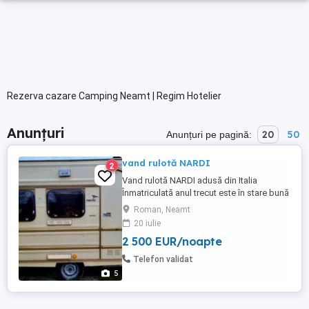
Rezerva cazare Camping Neamt | Regim Hotelier
Anunțuri
20
50
Anunțuri pe pagină:
vand rulotă NARDI
2
Vand rulotă NARDI adusă din Italia
Înmatriculată anul trecut este în stare bună
pentru mai multe detalii sunați. ma
Roman, Neamt
20 iulie
2 500 EUR/noapte
Telefon validat
5