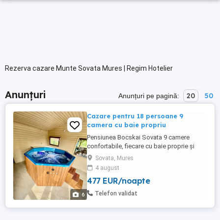
Rezerva cazare Munte Sovata Mures | Regim Hotelier
Anunțuri
20
50
Anunțuri pe pagină:
Cazare pentru 18 persoane 9
camera cu baie propriu
Pensiunea Bocskai Sovata 9 camere
confortabile, fiecare cu baie proprie și
balcon Zonă wellness: jacuzzi și
Sovata, Mures
saună,piscina cu apa sarata Posibilitate
4 august
de grătar și gătit la ceaun în curte Living
477 EUR/noapte
spațios pentru activități comune Bucătărie
complet utilată Wi-Fi și parcare gratuită
Telefon validat
6
Ideal ...