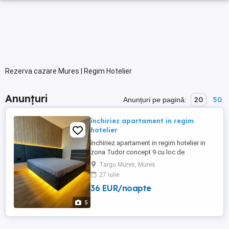
Rezerva cazare Mures | Regim Hotelier
Anunțuri
20
50
Anunțuri pe pagină:
închiriez apartament in regim
hotelier
închiriez apartament in regim hotelier in
zona Tudor concept 9 cu loc de
parcare.prețul este de la 190-230ron pe
Targu Mures, Mures
noapte.pretul se negociază in funcție de
27 iulie
nr de nopți si persoane.exclus escorte si
36 EUR/noapte
petreceri
5