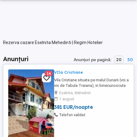
Rezerva cazare Eselnita Mehedinti | Regim Hotelier
Anunțuri
20
50
Anunțuri pe pagină:
VIla Cristiane
14
Vila Cristiane situata pe malul Dunarii (vis a
vis de Tabula Traiana), in binecunoscuta
Clisura Dunarii va invita sa petreceti atat
Eselnita, Mehedinti
sfarsitul de saptamana cat si concediile
1 august
intr-o zona linistita si de-o frumusete rara.
381 EUR/noapte
Va punem la dispozitie: - 5 camere duble
cu grup sanitar propriu si vedere la Dunare
Telefon validat
- ...