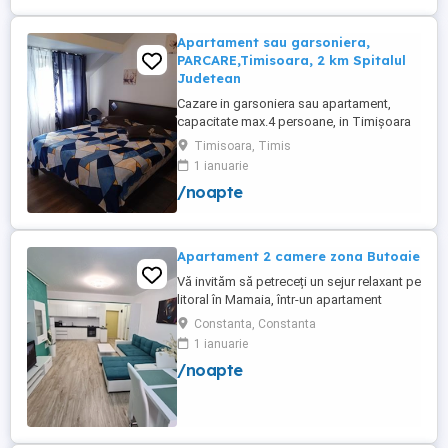
Apartament sau garsoniera,
PARCARE,Timisoara, 2 km Spitalul
Judetean
Cazare in garsoniera sau apartament,
capacitate max.4 persoane, in Timișoara
la 2 km de Spitalul Judetean. (la doua
Timisoara, Timis
strazi)de zona Calea Buziasului
1 ianuarie
Lic.Electrotimis si la 2 km de Mosnita
/noapte
Noua Centura. PARCARE. Situat la et.1 al
unui imobil, pat simplu sau matrimonial ,tv
+wifi , frigider, mașină spălat, ...
Apartament 2 camere zona Butoaie
Vă invităm să petreceți un sejur relaxant pe
litoral în Mamaia, într-un apartament
modern, situat în complexul Moonlight,
Constanta, Constanta
Residence, zona centrală una dintre cele
1 ianuarie
mai căutate locații din stațiune. Locație
/noapte
excelentă la doar câțiva pași de plajă,
restaurante, cluburi și puncte de atracție.
Etaj 8 ...