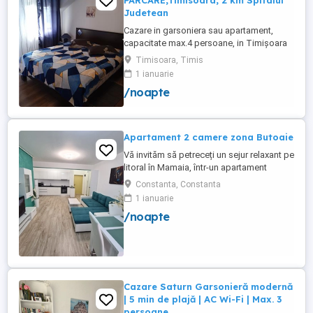
PARCARE,Timisoara, 2 km Spitalul
Judetean
Cazare in garsoniera sau apartament,
capacitate max.4 persoane, in Timișoara
la 2 km de Spitalul Judetean. (la doua
Timisoara, Timis
strazi)de zona Calea Buziasului
1 ianuarie
Lic.Electrotimis si la 2 km de Mosnita
/noapte
Noua Centura. PARCARE. Situat la et.1 al
unui imobil, pat simplu sau matrimonial ,tv
+wifi , frigider, mașină spălat, ...
Apartament 2 camere zona Butoaie
Vă invităm să petreceți un sejur relaxant pe
litoral în Mamaia, într-un apartament
modern, situat în complexul Moonlight,
Constanta, Constanta
Residence, zona centrală una dintre cele
1 ianuarie
mai căutate locații din stațiune. Locație
/noapte
excelentă la doar câțiva pași de plajă,
restaurante, cluburi și puncte de atracție.
Etaj 8 ...
Cazare Saturn Garsonieră modernă
| 5 min de plajă | AC Wi-Fi | Max. 3
persoane