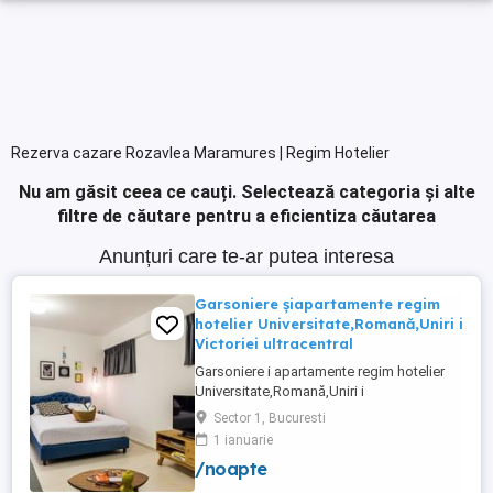
Rezerva cazare Rozavlea Maramures | Regim Hotelier
Nu am găsit ceea ce cauți.
Selectează categoria și alte
filtre de căutare pentru a eficientiza căutarea
Anunțuri care te-ar putea interesa
Garsoniere șiapartamente regim
hotelier Universitate,Romană,Uniri i
Victoriei ultracentral
Garsoniere i apartamente regim hotelier
Universitate,Romană,Uniri i
Victoriei,renovate recent i utilate complet.
Sector 1, Bucuresti
Preț: De la 120-200 lei pentru 3 ore Preț
1 ianuarie
garsoniere 120-200 lei pentru noapte Preț
/noapte
apartamente 200-300 lei pentru noapte
Cazare muncitori