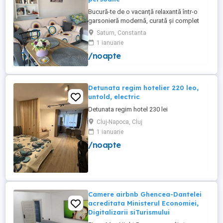
Bucură-te de o vacanță relaxantă într-o
garsonieră modernă, curată și complet
utilată, ideală pentru până la 3 persoane.
Saturn, Constanta
Liberă în perioada 8-12 august! Nu rata
1 ianuarie
ocazia de a petrece câteva zile la mare!
/noapte
Facilități: Pat matrimonial + canapea
extensibilă Balcon Situată la etajul 1, într-
un imobil ...
Detunata regim hotelier 220 leo,
untold, electric
Detunata regim hotel 230 lei
Cluj-Napoca, Cluj
1 ianuarie
/noapte
Camere airbnb Ghencea-Dantelei
acreditata Ministerul Economiei,
Digitalizarii siTurismului