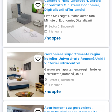
Camere airbnb Ghencea-Dantelei
acreditata Ministerul Economiei,
Digitalizarii siTurismului
Firma Max Night Dreams acreditata
Ministerul Economiei, Digitalizarii,
Antreprenoriatului si Turismului închiriază
Sector 5, Bucuresti
in regim hotelier in zona Drumul Taberei -
1 ianuarie
Ghencea diferite tipuri de camere Camera
/noapte
single cu o suprafață totală de 16mp
150ei 3ore , 170lei noapte Camera dublă
cu o suprafață totală de ...
Garsoniere șiapartamente regim
hotelier Universitate,Romană,Uniri i
Victoriei ultracentral
Garsoniere i apartamente regim hotelier
Universitate,Romană,Uniri i
Victoriei,renovate recent i utilate complet.
Sector 1, Bucuresti
Preț: De la 120-200 lei pentru 3 ore Preț
1 ianuarie
garsoniere 120-200 lei pentru noapte Preț
/noapte
apartamente 200-300 lei pentru noapte
Cazare muncitori
Apartament sau garsoniera,