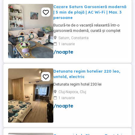
Cazare Saturn Garsonieră modernă
| 5 min de plajă | AC Wi-Fi | Max. 3
persoane
Bucură-te de o vacanță relaxantă într-o
garsonieră modernă, curată și complet
utilată, ideală pentru până la 3 persoane.
Saturn, Constanta
Liberă în perioada 8-12 august! Nu rata
1 ianuarie
ocazia de a petrece câteva zile la mare!
/noapte
Facilități: Pat matrimonial + canapea
extensibilă Balcon Situată la etajul 1, într-
un imobil ...
Detunata regim hotelier 220 leo,
untold, electric
Detunata regim hotel 230 lei
Cluj-Napoca, Cluj
1 ianuarie
/noapte