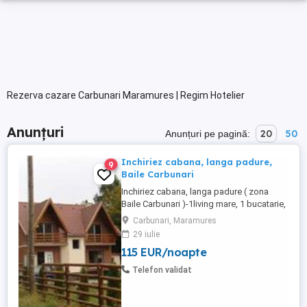
Rezerva cazare Carbunari Maramures | Regim Hotelier
Anunțuri
20
50
Anunțuri pe pagină:
Inchiriez cabana, langa padure,
9
Baile Carbunari
Inchiriez cabana, langa padure ( zona
Baile Carbunari )-1living mare, 1 bucatarie,
2 bai, 4 dormitoare, semineu, barbeq,
Carbunari, Maramures
foisor, constructie noua. ( se inchiriaza pe
29 iulie
minim doua nopti ).
115 EUR/noapte
Telefon validat