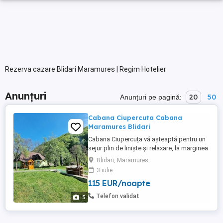
Rezerva cazare Blidari Maramures | Regim Hotelier
Anunțuri
20
50
Anunțuri pe pagină:
Cabana Ciupercuta Cabana
Maramures Blidari
Cabana Ciupercuța vă așteaptă pentru un
sejur plin de liniște și relaxare, la marginea
pădurii unde poți sa te relaxezi alături de
Blidari, Maramures
cei dragi. Facilități: 3 dormitoare 10 locuri
3 iulie
de dormit 2 băi Bucătărie complet utilată
115 EUR/noapte
Terasă Foișor Zonă barbeque Parcare și
curte Wifi și TV Ciubăr ...
Telefon validat
5