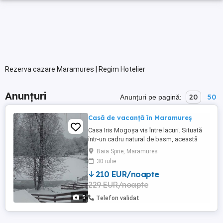
Rezerva cazare Maramures | Regim Hotelier
Anunțuri
20
50
Anunțuri pe pagină:
Casă de vacanță în Maramureș
Casa Iris Mogoșa vis între lacuri. Situată
într-un cadru natural de basm, această
casă de vacanță este ascunsă într-o
Baia Sprie, Maramures
pădure liniștită, între două lacuri
30 iulie
fermecătoare. Cu o arhitectură care îmbină
210 EUR/noapte
eleganța modernă cu farmecul rustic,
229 EUR/noapte
casa este un refugiu perfect pentru cei
care caută relaxare și confort. Spațiul ...
5
Telefon validat