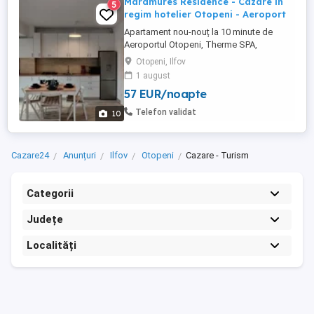
Maramures Residence - Cazare in
5
regim hotelier Otopeni - Aeroport
Apartament nou-nouț la 10 minute de
Aeroportul Otopeni, Therme SPA,
Edenland Adventure Park, Amethyst Clinic
Otopeni, Ilfov
și Complexul Olimpic de Natație Otopeni.
1 august
O alegere excelentă pentru familiile și
57 EUR/noapte
profesioniștii care doresc să călătorească
la și de la Aeroportul Otopeni, dar și
Telefon validat
10
pentru persoanele care doresc ...
Cazare24
Anunțuri
Ilfov
Otopeni
Cazare - Turism
Categorii
Județe
Localități