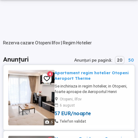
Rezerva cazare Otopeni Ilfov | Regim Hotelier
Anunțuri
20
50
Anunțuri pe pagină:
Apartament regim hotelier Otopeni
4
Aeroport Therme
Se inchiriaza in regim hotelier, in Otopeni,
foarte aproape de Aeroportul Henri
Coandă si de Therme București,
Otopeni, Ilfov
apartament cu 2 camere decomandat.
6 august
Bucătăria este complet utilată cu frigider,
57 EUR/noapte
cuptor cu microunde, aparat de cafea,
fierbător electric și toate ustensilele
Telefon validat
5
necesare pentru a te simți ca acasă.
Check-in: ...