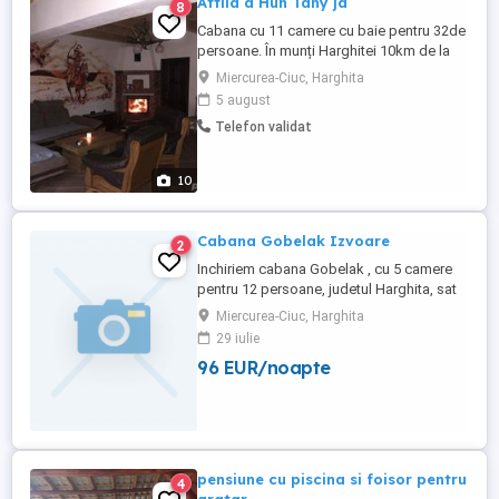
Attila a Hun Tany ja
8
Cabana cu 11 camere cu baie pentru 32de
persoane. În munți Harghitei 10km de la
Miercurea Ciuc. Avem ciubăr și sauna.
Miercurea-Ciuc, Harghita
5 august
Telefon validat
10
Cabana Gobelak Izvoare
2
Inchiriem cabana Gobelak , cu 5 camere
pentru 12 persoane, judetul Harghita, sat
Izvoare, situat la 10 km de partia Harghita
Miercurea-Ciuc, Harghita
Madaras. Pret 500 RON pe noapte toata
29 iulie
cabana.
96 EUR/noapte
pensiune cu piscina si foisor pentru
4