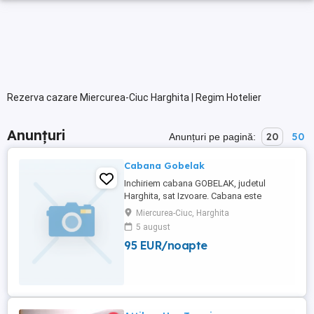
Rezerva cazare Miercurea-Ciuc Harghita | Regim Hotelier
Anunțuri
20
50
Anunțuri pe pagină:
Cabana Gobelak
Inchiriem cabana GOBELAK, judetul
Harghita, sat Izvoare. Cabana este
complet utilata pentru 12 persoane, 5
Miercurea-Ciuc, Harghita
camere. Pretul este 500 RON pe noapte.
5 august
Tel:
95 EUR/noapte