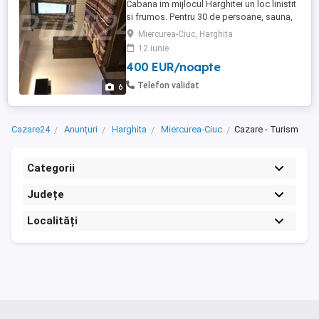
Cabana im mijlocul Harghitei un loc linistit
si frumos. Pentru 30 de persoane, sauna,
ciubar, foiisor cu gratar. De la DN 13 doar
Miercurea-Ciuc, Harghita
400 sute de metri drum forestier care este
12 iunie
foarte bun. Cabana este foarte bine dodat
400 EUR/noapte
cu living mare, bucatarie, semineu si o
terasa mare. Mai avem si observatori de
Telefon validat
6
ursi, ...
Cazare24
Anunțuri
Harghita
Miercurea-Ciuc
Cazare - Turism
Categorii
Județe
Localități