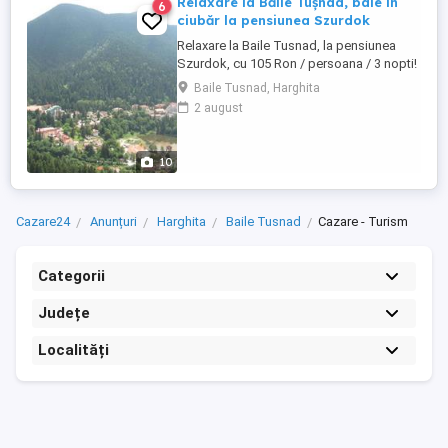
Relaxare la Băile Tuşnad, baie în
6
ciubăr la pensiunea Szurdok
Relaxare la Baile Tusnad, la pensiunea
Szurdok, cu 105 Ron / persoana / 3 nopti!
Cazarea puteți plăti cu tichete de vacanță!
Baile Tusnad, Harghita
De astăzi puteți face baie în ciubărul
2 august
instalat în curtea pensiunii. Situată la 200
de m de la centrul staţiunii, pensiunea
oferă o imagine deosebită asupra defileul
10
Oltului ...
Cazare24
Anunțuri
Harghita
Baile Tusnad
Cazare - Turism
Categorii
Județe
Localități