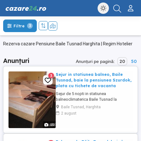
cazare
24
.ro
Filtre
3
Rezerva cazare Pensiune Baile Tusnad Harghita | Regim Hotelier
Anunțuri
20
50
Anunțuri pe pagină:
Sejur in statiunea balneo, Baile
3
Tusnad, baie la pensiunea Szurdok,
plata cu tichete de vacanta
Sejur de 5 nopti in statiunea
balneoclimaterica Baile Tusnad la
pensiunea Szurdok, la 175 Ron /
Baile Tusnad, Harghita
persoană. Cazarea puteți plăti cu tichete
2 august
de vacanță! De astăzi puteți face baie în
ciubărul instalat în curtea pensiunii. Va
10
asteptam la pensiunea Szurdok, din Baile
Tusnad, unde putem oferi cazare si sala ...