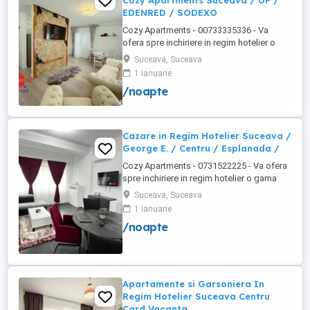
Cozy Apartments Suceava / UP /
EDENRED / SODEXO
Cozy Apartments - 00733335336 - Va
ofera spre inchiriere in regim hotelier o
gama variata de apartamente si
Suceava, Suceava
garsoniere situate in puncte cheie ale
1 ianuarie
orasului Suceava: Bulevardul George
/noapte
Enescu. Kaufland George Enescu In
centrul Orasului pe Esplanada langa
McDonald's. Zamca Bulevardul 1 Mai
Obcini ...
Cazare in Regim Hotelier Suceava /
George E. / Centru / Esplanada /
Cozy Apartments - 0731522225 - Va ofera
spre inchiriere in regim hotelier o gama
variata de apartamente si garsoniere
Suceava, Suceava
situate in puncte cheie ale orasului
1 ianuarie
Suceava: Bulevardul George Enescu. In
/noapte
centrul Orasului pe Esplanada langa
McDonald's. Bulevardul 1 Mai Obcini
Zamca Burdujeni Ipotesti Pentru ...
Apartamente si Garsoniera In
Regim Hotelier Suceava Centru
Card Vacanta