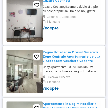
Cazare Costinești
Cazare Costinești,camere duble și triple
cu baie proprie sau baie pe hol, grătar
frigider curte,parcare proprie , prețuri
Costinesti, Constanta
începând de la 150 lei pe noapte,telefon
1 ianuarie
/noapte
Regim Hotelier in Orasul Suceava
Zone Centrale Apartamente de Lux
/ Acceptam Vouchere Vacante
Cozy Apartments - 00733335336 - Va
ofera spre inchiriere in regim hotelier o
gama variata de apartamente si
Suceava, Suceava
garsoniere situate in puncte cheie ale
1 ianuarie
orasului Suceava: Bulevardul George
/noapte
Enescu. Kaufland George Enescu In
centrul Orasului pe Esplanada langa
McDonald's. Zamca Bulevardul 1 Mai
Obcini ...
Apartamente in Regim Hotelier /