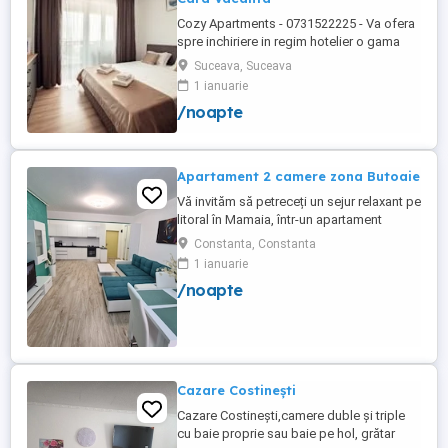
Cozy Apartments - 0731522225 - Va ofera
spre inchiriere in regim hotelier o gama
variata de apartamente si garsoniere
Suceava, Suceava
situate in puncte cheie ale orasului
1 ianuarie
Suceava: Bulevardul George Enescu. In
/noapte
centrul Orasului pe Esplanada langa
McDonald's. Bulevardul 1 Mai Obcini
Zamca Burdujeni Ipotesti Pentru ...
Apartament 2 camere zona Butoaie
Vă invităm să petreceți un sejur relaxant pe
litoral în Mamaia, într-un apartament
modern, situat în complexul Moonlight,
Constanta, Constanta
Residence, zona centrală una dintre cele
1 ianuarie
mai căutate locații din stațiune. Locație
/noapte
excelentă la doar câțiva pași de plajă,
restaurante, cluburi și puncte de atracție.
Etaj 8 ...
Cazare Costinești
Cazare Costinești,camere duble și triple
cu baie proprie sau baie pe hol, grătar