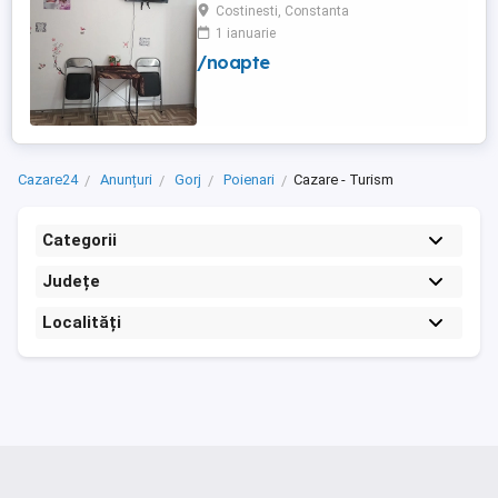
frigider curte,parcare proprie , prețuri
Costinesti, Constanta
începând de la 150 lei pe noapte,telefon
1 ianuarie
/noapte
Cazare24
Anunțuri
Gorj
Poienari
Cazare - Turism
Categorii
Județe
Localități