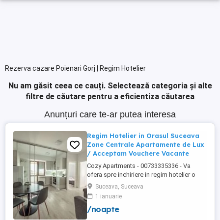
Rezerva cazare Poienari Gorj | Regim Hotelier
Nu am găsit ceea ce cauți.
Selectează categoria și alte
filtre de căutare pentru a eficientiza căutarea
Anunțuri care te-ar putea interesa
Regim Hotelier in Orasul Suceava
Zone Centrale Apartamente de Lux
/ Acceptam Vouchere Vacante
Cozy Apartments - 00733335336 - Va
ofera spre inchiriere in regim hotelier o
gama variata de apartamente si
Suceava, Suceava
garsoniere situate in puncte cheie ale
1 ianuarie
orasului Suceava: Bulevardul George
/noapte
Enescu. Kaufland George Enescu In
centrul Orasului pe Esplanada langa