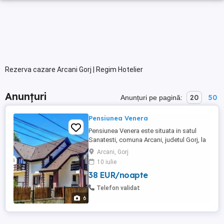
Rezerva cazare Arcani Gorj | Regim Hotelier
Anunțuri
20
50
Anunțuri pe pagină:
Pensiunea Venera
Pensiunea Venera este situata in satul
Sanatesti, comuna Arcani, judetul Gorj, la
o distanta de 11 km de Municipiul Targu
Arcani, Gorj
Jiu (DN 67), 3 km de Cheile Sohodolului
10 iulie
,15 km fata de Manastirea Tismana si 5
38 EUR/noapte
km de Casa memoriala Constantin
Brancusi si la doar 700 de metri de
Telefon validat
Complexul Acvatic APRILIA PARK ...
6