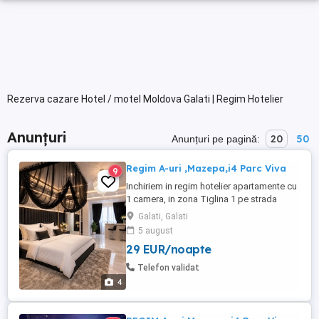
Rezerva cazare Hotel / motel Moldova Galati | Regim Hotelier
Anunțuri
20
50
Anunțuri pe pagină:
Regim A-uri ,Mazepa,i4 Parc Viva
9
Inchiriem in regim hotelier apartamente cu
1 camera, in zona Tiglina 1 pe strada
Brailei. Punem la dispozitie prosoape,
Galati, Galati
asternuturi (spalate, calcate si
5 august
dezinfectate in spalatorii specializate),
29 EUR/noapte
obiecte de toaleta (gel de dus, sapun
lichid) pentru a va putea bucura de
Telefon validat
confortul ideal si de o sedere discreta ...
4