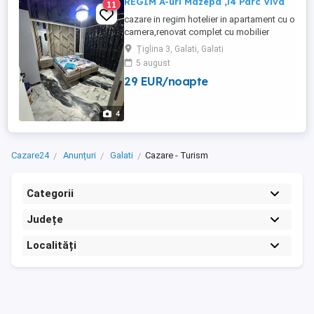
REGIM A-uri Mazepa ,i4 Parc Viva
11
cazare in regim hotelier in apartament cu o
camera,renovat complet cu mobilier
nou.Este utliat cu WIFI,AC tip
Țiglina 3, Galati, Galati
inverter,bucatarie complet utilata.
5 august
Apartamentul se afla in zona centrala
29 EUR/noapte
Mazepa 1,aproape de faleza Dunarii si
centrul orașului .Se închiriază si pentru
câteva ore. Tarifele 170
4
Cazare24
Anunțuri
Galati
Cazare - Turism
Categorii
Județe
Localități