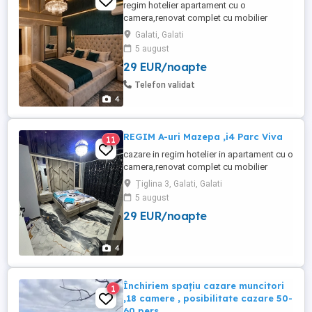
regim hotelier apartament cu o
camera,renovat complet cu mobilier
nou.Este utliat cu WIFI,AC tip
Galati, Galati
inverter,bucatarie complet utilata.
5 august
Apartamentul se afla in zona centrala
29 EUR/noapte
Mazepa 1,aproape de faleza Dunarii si
centrul orașului .Se închiriază si pentru
Telefon validat
câteva ore. Tarifele de cazare sunt pentru
4
o zi 180 ...
REGIM A-uri Mazepa ,i4 Parc Viva
11
cazare in regim hotelier in apartament cu o
camera,renovat complet cu mobilier
nou.Este utliat cu WIFI,AC tip
Țiglina 3, Galati, Galati
inverter,bucatarie complet utilata.
5 august
Apartamentul se afla in zona centrala
29 EUR/noapte
Mazepa 1,aproape de faleza Dunarii si
centrul orașului .Se închiriază si pentru
câteva ore. Tarifele 170
4
Închiriem spațiu cazare muncitori
1
,18 camere , posibilitate cazare 50-
60 pers