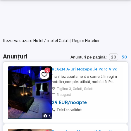
Rezerva cazare Hotel / motel Galati | Regim Hotelier
Anunțuri
20
50
Anunțuri pe pagină:
REGIM A-uri Mazepa,i4 Parc Viva
6
Închiriez apartament o cameră în regim
hotelier,complet utilată, mobilată. Pat
matrimonial LED Frigider Cuptor cu
Țiglina 3, Galati, Galati
microunde Wi-fi AC cu inverter. Mașină de
5 august
spălat Apartamentul este situat pe Strada
29 EUR/noapte
Brăilei, în Țiglina 1, la A -uri,la o distanță
foarte mica de faleză, bănci, restaurante,
Telefon validat
pub-uri, ...
3