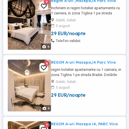
Regim A-uri ,Mazepa,i4 Parc Viva
9
Inchiriem in regim hotelier apartamente cu
1 camera, in zona Tiglina 1 pe strada
Brailei. Punem la dispozitie prosoape,
Galati, Galati
asternuturi (spalate, calcate si
5 august
dezinfectate in spalatorii specializate),
29 EUR/noapte
obiecte de toaleta (gel de dus, sapun
lichid) pentru a va putea bucura de
Telefon validat
confortul ideal si de o sedere discreta ...
4
REGIM A-uri Mazepa,i4 Parc Viva
4
regim hotelier apartamente cu 1 camera, in
zona Tiglina 1 pe strada Brailei. Dotările
apartamentelor sunt.. Pat matrimonial,Tv
Galati, Galati
led Wifi ,frigider,cuptor cu microunde,plita
5 august
electrica CENTRALA TERMICĂ PROPRIE,
29 EUR/noapte
Mașină de spălat AC Cu inverter. Zona este
excelenta, cu toate serviciile publice
disponibile: ...
6
REGIM A-uri Mazepa i4, PARC Viva
7