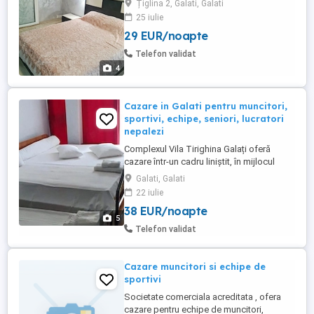
Țiglina 2, Galati, Galati
25 iulie
29 EUR/noapte
Telefon validat
4
Cazare in Galati pentru muncitori,
sportivi, echipe, seniori, lucratori
nepalezi
Complexul Vila Tirighina Galați oferă
cazare într-un cadru liniștit, în mijlocul
naturii, pe malul Lacului Cătușa. Vila poate
Galati, Galati
fi închiriată integral sau cameră cu cameră,
22 iulie
pentru grupuri, cantonamente, evenimente
38 EUR/noapte
private ori sejururi individuale. Dispune de
5
27 de camere duble, dotate cu baie
Telefon validat
proprie, ...
Cazare muncitori si echipe de
sportivi
Societate comerciala acreditata , ofera
cazare pentru echipe de muncitori,