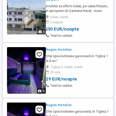
Imobilul se află în Galați, pe calea Prutului ,
în apropiere de Șantierul Naval , vizavi
piața rusilor . Imobilul are 18 camere , 4
Galati, Galati
grupuri sanitare ( wc, duș, chiuvetă ) . Se
3 august
oferă și sala de mese cu bucătărie și grup
150 EUR/noapte
sanitar . Imobil are curte proprie , grătar .
3
Perioada de închiriere este de minim ...
Telefon validat
Regim Hotelier
Ofer spre închiriere garsonieră în Tiglina 1
la A uri !
Țiglina 2, Galati, Galati
29 iulie
29 EUR/noapte
Telefon validat
4
Regim Hotelier
Ofer spre închiriere garsonieră, în Tiglina 1