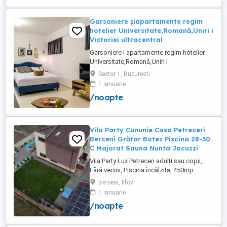
Garsoniere șiapartamente regim
hotelier Universitate,Romană,Uniri i
Victoriei ultracentral
Garsoniere i apartamente regim hotelier
Universitate,Romană,Uniri i
Victoriei,renovate recent i utilate complet.
Sector 1, Bucuresti
Preț: De la 120-200 lei pentru 3 ore Preț
1 ianuarie
garsoniere 120-200 lei pentru noapte Preț
/noapte
apartamente 200-300 lei pentru noapte
Cazare muncitori
Vila Party Cununie Casa Petreceri
Berceni Grătar Botez Piscina 28-30
C Majorat Sauna Nunta Jacuzzi
Vila Party Lux Petreceri adulți sau copii,
Fără vecini, Piscina încălzita, 450mp
S+P+2E lângă București ( Berceni- Ilfov) ,
Berceni, Ilfov
asfalt, Uber Bolt ,pentru cazare regim
1 ianuarie
hotelier, petreceri copii, pool party 30 ,
/noapte
onomastici , nunti , botezuri, team building
, filmări , ședințe foto, clipuri video, pool
party, ...