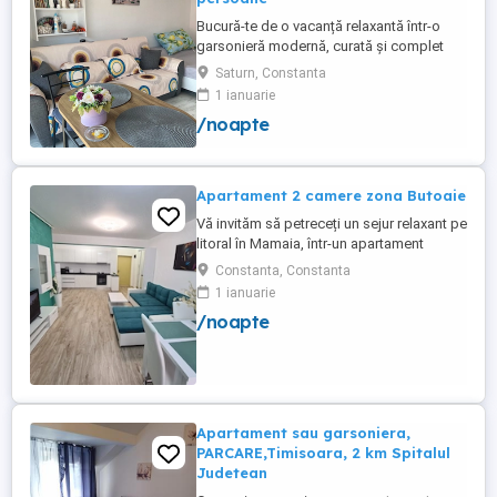
Bucură-te de o vacanță relaxantă într-o
garsonieră modernă, curată și complet
utilată, ideală pentru până la 3 persoane.
Saturn, Constanta
Liberă în perioada 8-12 august! Nu rata
1 ianuarie
ocazia de a petrece câteva zile la mare!
/noapte
Facilități: Pat matrimonial + canapea
extensibilă Balcon Situată la etajul 1, într-
un imobil ...
Apartament 2 camere zona Butoaie
Vă invităm să petreceți un sejur relaxant pe
litoral în Mamaia, într-un apartament
modern, situat în complexul Moonlight,
Constanta, Constanta
Residence, zona centrală una dintre cele
1 ianuarie
mai căutate locații din stațiune. Locație
/noapte
excelentă la doar câțiva pași de plajă,
restaurante, cluburi și puncte de atracție.
Etaj 8 ...
Apartament sau garsoniera,
PARCARE,Timisoara, 2 km Spitalul
Judetean