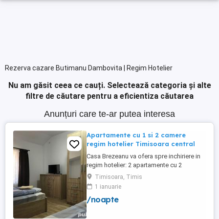
Rezerva cazare Butimanu Dambovita | Regim Hotelier
Nu am găsit ceea ce cauți.
Selectează categoria și alte
filtre de căutare pentru a eficientiza căutarea
Anunțuri care te-ar putea interesa
Apartamente cu 1 si 2 camere
regim hotelier Timisoara central
Casa Brezeanu va ofera spre inchiriere in
regim hotelier: 2 apartamente cu 2
dormitoare, baie si bucatarie proprie. (4
Timisoara, Timis
locuri cazare in fiecare apartament) 1
1 ianuarie
apartament cu 1 dormitor, baie si
/noapte
bucatarie proprie. (3 locuri cazare) Fiecare
apartament dispune de bucatarie complet
utilata,baie cu cabina ...