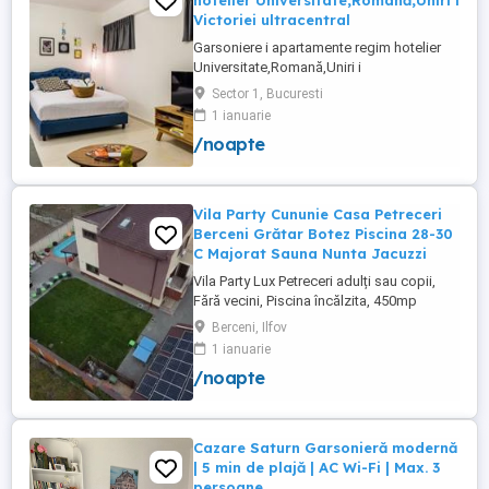
hotelier Universitate,Romană,Uniri i
Victoriei ultracentral
Garsoniere i apartamente regim hotelier
Universitate,Romană,Uniri i
Victoriei,renovate recent i utilate complet.
Sector 1, Bucuresti
Preț: De la 120-200 lei pentru 3 ore Preț
1 ianuarie
garsoniere 120-200 lei pentru noapte Preț
/noapte
apartamente 200-300 lei pentru noapte
Cazare muncitori
Vila Party Cununie Casa Petreceri
Berceni Grătar Botez Piscina 28-30
C Majorat Sauna Nunta Jacuzzi
Vila Party Lux Petreceri adulți sau copii,
Fără vecini, Piscina încălzita, 450mp
S+P+2E lângă București ( Berceni- Ilfov) ,
Berceni, Ilfov
asfalt, Uber Bolt ,pentru cazare regim
1 ianuarie
hotelier, petreceri copii, pool party 30 ,
/noapte
onomastici , nunti , botezuri, team building
, filmări , ședințe foto, clipuri video, pool
party, ...
Cazare Saturn Garsonieră modernă
| 5 min de plajă | AC Wi-Fi | Max. 3
persoane