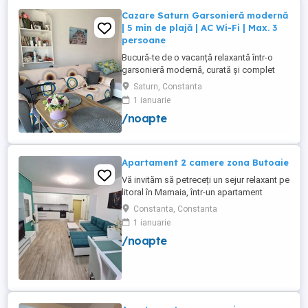
Cazare Saturn Garsonieră modernă
| 5 min de plajă | AC Wi-Fi | Max. 3
persoane
Bucură-te de o vacanță relaxantă într-o
garsonieră modernă, curată și complet
utilată, ideală pentru până la 3 persoane.
Saturn, Constanta
Liberă în perioada 8-12 august! Nu rata
1 ianuarie
ocazia de a petrece câteva zile la mare!
/noapte
Facilități: Pat matrimonial + canapea
extensibilă Balcon Situată la etajul 1, într-
un imobil ...
Apartament 2 camere zona Butoaie
Vă invităm să petreceți un sejur relaxant pe
litoral în Mamaia, într-un apartament
modern, situat în complexul Moonlight,
Constanta, Constanta
Residence, zona centrală una dintre cele
1 ianuarie
mai căutate locații din stațiune. Locație
/noapte
excelentă la doar câțiva pași de plajă,
restaurante, cluburi și puncte de atracție.
Etaj 8 ...