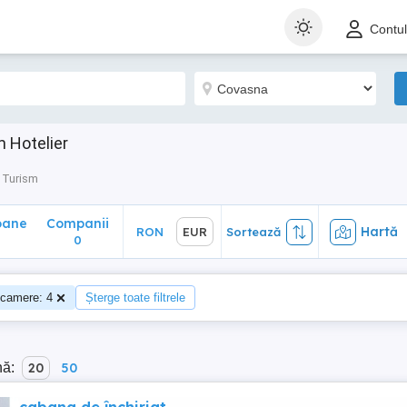
ane
Companii
Hartă
RON
EUR
Sortează
Contu
0
 Hotelier
 Turism
oane
Companii
Hartă
RON
EUR
Sortează
0
camere: 4
Șterge toate filtrele
nă:
20
50