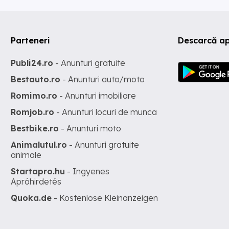
Parteneri
Descarcă ap
Publi24.ro
- Anunturi gratuite
Bestauto.ro
- Anunturi auto/moto
Romimo.ro
- Anunturi imobiliare
Romjob.ro
- Anunturi locuri de munca
Bestbike.ro
- Anunturi moto
Animalutul.ro
- Anunturi gratuite
animale
Startapro.hu
- Ingyenes
Apróhirdetés
Quoka.de
- Kostenlose Kleinanzeigen