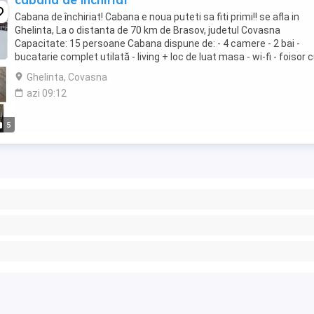
cabana de închiriat
Cabana de închiriat! Cabana e noua puteti sa fiti primi!! se afla in
Ghelinta, La o distanta de 70 km de Brasov, judetul Covasna
Capacitate: 15 persoane Cabana dispune de: - 4 camere - 2 bai -
bucatarie complet utilată - living + loc de luat masa - wi-fi - foisor 
grătar - ceaun - ciubăr cu ...
Ghelinta, Covasna
azi 09:12
5