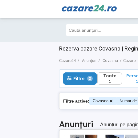
cazare
24
.ro
Toate
Perso
Filtre
2
1
1
Rezerva cazare Covasna | Regim
Cazare24
Anunțuri
Covasna
Cazare -
Toate
Pers
Filtre
2
1
1
Filtre active:
Covasna
Numar de 
Anunțuri
–
Anunțuri pe pagi