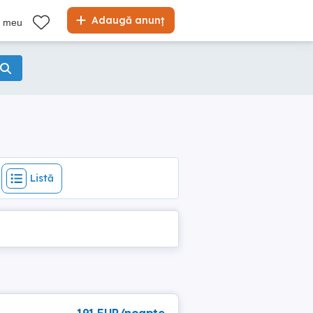
Listă
Adaugă anunț
l meu
Listă