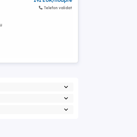
191 EUR/noapte
Telefon validat
cu