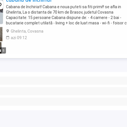
cabana de închiriat
Cabana de închiriat! Cabana e noua puteti sa fiti primi!! se afla in
Ghelinta, La o distanta de 70 km de Brasov, judetul Covasna
Capacitate: 15 persoane Cabana dispune de: - 4 camere - 2 bai -
bucatarie complet utilată - living + loc de luat masa - wi-fi - foisor 
grătar - ceaun - ciubăr cu ...
Ghelinta, Covasna
azi 09:12
5