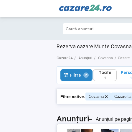
cazare
24
.ro
Toate
Perso
Filtre
2
1
1
Rezerva cazare Munte Covasna 
Cazare24
Anunțuri
Covasna
Cazare -
Toate
Pers
Filtre
2
1
1
Filtre active:
Covasna
Cazare la
Anunțuri
–
Anunțuri pe pagi