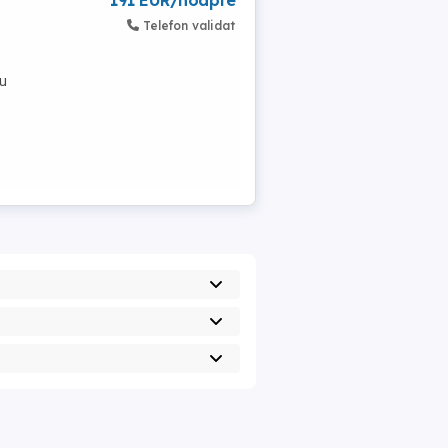
191 EUR/noapte
Telefon validat
cu