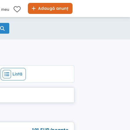
Listă
Adaugă anunț
l meu
Listă