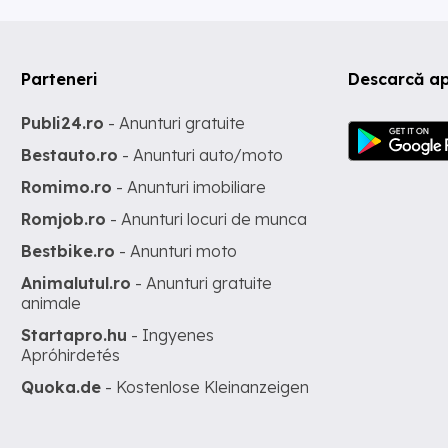
Parteneri
Descarcă ap
Publi24.ro
- Anunturi gratuite
Bestauto.ro
- Anunturi auto/moto
Romimo.ro
- Anunturi imobiliare
Romjob.ro
- Anunturi locuri de munca
Bestbike.ro
- Anunturi moto
Animalutul.ro
- Anunturi gratuite
animale
Startapro.hu
- Ingyenes
Apróhirdetés
Quoka.de
- Kostenlose Kleinanzeigen