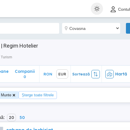
ane
Companii
Hartă
RON
EUR
Sortează
Contu
0
| Regim Hotelier
 Turism
oane
Companii
Hartă
RON
EUR
Sortează
0
: Munte
Șterge toate filtrele
nă:
20
50