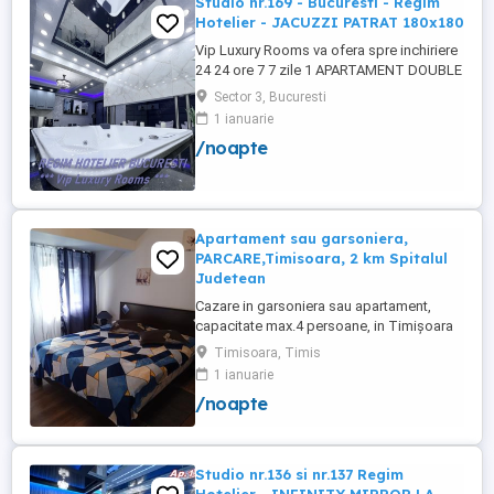
Studio nr.169 - Bucuresti - Regim
Hotelier - JACUZZI PATRAT 180x180
Vip Luxury Rooms va ofera spre inchiriere
24 24 ore 7 7 zile 1 APARTAMENT DOUBLE
ROOMS de 5 stele Luxoasa cu un desing
Sector 3, Bucuresti
unic si deosebit in Sector 3 Bucuresti .
1 ianuarie
APARTAMENTUL se alfa in Complex
/noapte
Rezidential Nou . Acces Bariera
Monitorizare Video in Complex ( de la
Politia Locala Sector 3 ) Loc de parcare ...
Apartament sau garsoniera,
PARCARE,Timisoara, 2 km Spitalul
Judetean
Cazare in garsoniera sau apartament,
capacitate max.4 persoane, in Timișoara
la 2 km de Spitalul Judetean. (la doua
Timisoara, Timis
strazi)de zona Calea Buziasului
1 ianuarie
Lic.Electrotimis si la 2 km de Mosnita
/noapte
Noua Centura. PARCARE. Situat la et.1 al
unui imobil, pat simplu sau matrimonial ,tv
+wifi , frigider, mașină spălat, ...
Studio nr.136 si nr.137 Regim