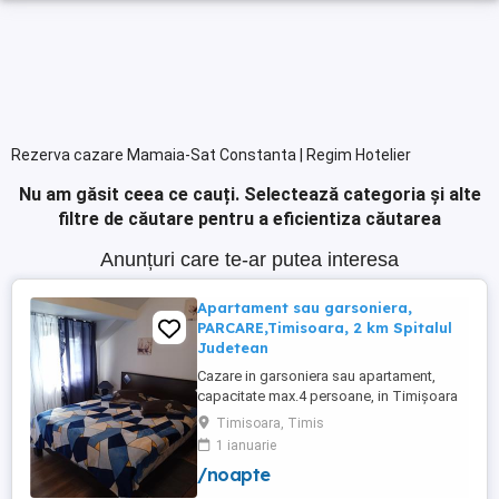
Rezerva cazare Mamaia-Sat Constanta | Regim Hotelier
Nu am găsit ceea ce cauți.
Selectează categoria și alte
filtre de căutare pentru a eficientiza căutarea
Anunțuri care te-ar putea interesa
Apartament sau garsoniera,
PARCARE,Timisoara, 2 km Spitalul
Judetean
Cazare in garsoniera sau apartament,
capacitate max.4 persoane, in Timișoara
la 2 km de Spitalul Judetean. (la doua
Timisoara, Timis
strazi)de zona Calea Buziasului
1 ianuarie
Lic.Electrotimis si la 2 km de Mosnita
/noapte
Noua Centura. PARCARE. Situat la et.1 al
unui imobil, pat simplu sau matrimonial ,tv