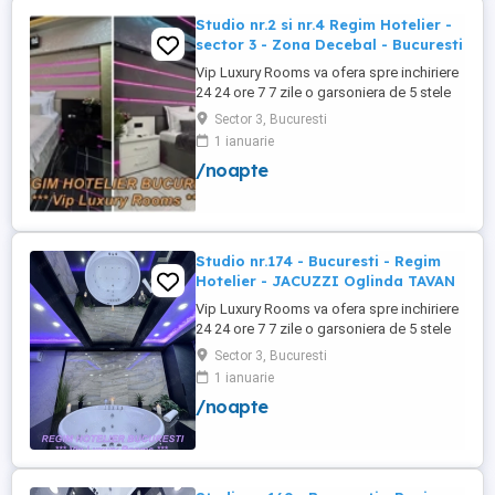
Studio nr.2 si nr.4 Regim Hotelier -
sector 3 - Zona Decebal - Bucuresti
Vip Luxury Rooms va ofera spre inchiriere
24 24 ore 7 7 zile o garsoniera de 5 stele
Luxoase cu un desing unic si deosebit in
Sector 3, Bucuresti
Sector 3 Bucuresti . Garsoniera se alfa in
1 ianuarie
Complex Rezidential Nou . Monitorizare
/noapte
Video in Complex ( de la Politia Locala
Sector 3 ) Aceasta garsoniera are
suprafata de 35mp ...
Studio nr.174 - Bucuresti - Regim
Hotelier - JACUZZI Oglinda TAVAN
Vip Luxury Rooms va ofera spre inchiriere
24 24 ore 7 7 zile o garsoniera de 5 stele
Luxoase cu un desing unic si deosebit in
Sector 3, Bucuresti
Sector 3 Bucuresti . Garsoniera se alfa in
1 ianuarie
Complex Rezidential Nou . Acces Bariera
/noapte
Monitorizare Video in Complex ( de la
Politia Locala Sector 3 ) Loc de parcare
PRIVAT in complex ...