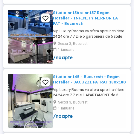
+wifi , frigider, mașină spălat, ...
Studio nr.136 si nr.137 Regim
Hotelier - INFINITY MIRROR LA
PAT - Bucuresti
Vip Luxury Rooms va ofera spre inchiriere
24 24 ore 7 7 zile o garsoniera de 5 stele
Luxoase cu un desing unic si deosebit in
Sector 3, Bucuresti
Sector 3 Bucuresti . Garsoniera se alfa in
1 ianuarie
Complex Rezidential Nou . Acces Bariera
/noapte
Monitorizare Video in Complex ( de la
Politia Locala Sector 3 ) Loc de parcare
PRIVAT in complex ...
Studio nr.145 - Bucuresti - Regim
Hotelier - JACUZZI PATRAT 180x180
Vip Luxury Rooms va ofera spre inchiriere
24 24 ore 7 7 zile 1 APARTAMENT de 5
stele Luxos cu un desing unic si deosebit
Sector 3, Bucuresti
in Sector 3 Bucuresti . APARTAMENTUL se
1 ianuarie
alfa in Complex Rezidential Nou . Acces
/noapte
Bariera Monitorizare Video in Complex (
de la Politia Locala Sector 3 ) Loc de
parcare PRIVAT in complex ...