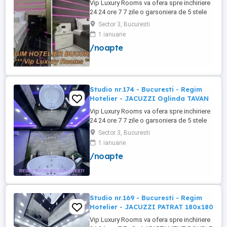
Vip Luxury Rooms va ofera spre inchiriere
24 24 ore 7 7 zile o garsoniera de 5 stele
Luxoase cu un desing unic si deosebit in
Sector 3, Bucuresti
Sector 3 Bucuresti . Garsoniera se alfa in
1 ianuarie
Complex Rezidential Nou . Monitorizare
/noapte
Video in Complex ( de la Politia Locala
Sector 3 ) Aceasta garsoniera are
suprafata de 35mp ...
Studio nr.174 - Bucuresti - Regim
Hotelier - JACUZZI Oglinda TAVAN
Vip Luxury Rooms va ofera spre inchiriere
24 24 ore 7 7 zile o garsoniera de 5 stele
Luxoase cu un desing unic si deosebit in
Sector 3, Bucuresti
Sector 3 Bucuresti . Garsoniera se alfa in
1 ianuarie
Complex Rezidential Nou . Acces Bariera
/noapte
Monitorizare Video in Complex ( de la
Politia Locala Sector 3 ) Loc de parcare
PRIVAT in complex ...
Studio nr.169 - Bucuresti - Regim
Hotelier - JACUZZI PATRAT 180x180
Vip Luxury Rooms va ofera spre inchiriere