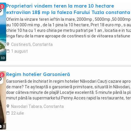
Proprietari vindem teren la mare 10 hectare
3
extravilan 18$ mp la faleza Farului Tuzla constanta
Oferim la vinzare teren ieftin la mare, 2000mp , 5000mp ,50 000mp 
au 100 000 mii mp , de la 1 pina la 10 hectare, Pret 18 euro mp , s au
chirie 10 ha cu 1 euro chiria pe metru patrat pe 1 an , locatia e in tu
linga faru de la mare aproape de costinesti si de viitoarea statiune
NIBIRU, ...
Costinesti, Constanta
1 august
10
Regim hotelier Garsonieră
2
Garsonieră de închiriat în regim hotelier Năvodari Cauți cazare apr
de mare? Te așteaptă o garsonieră primitoare, situată în Năvodari, 
doar câteva minute de plajă! Locație excelentă: 5 minute până la pl
minut până la supermarketul Penny Acces rapid la restaurante, te
și alte ...
Navodari Tabara, Constanta
22 iulie
3