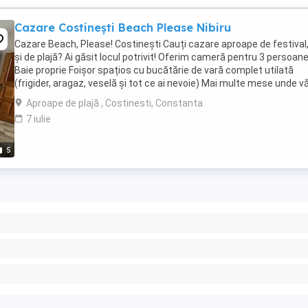
Cazare Costinești Beach Please Nibiru
Cazare Beach, Please! Costinești Cauți cazare aproape de festival,
și de plajă? Ai găsit locul potrivit! Oferim cameră pentru 3 persoane
Baie proprie Foișor spațios cu bucătărie de vară complet utilată
(frigider, aragaz, veselă și tot ce ai nevoie) Mai multe mese unde v
puteți ...
Aproape de plajă , Costinesti, Constanta
7 iulie
5