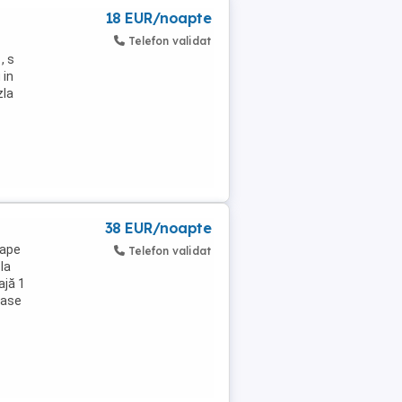
18 EUR/noapte
Telefon validat
, s
 in
zla
38 EUR/noapte
oape
Telefon validat
la
ajă 1
rase