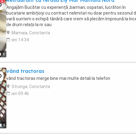
Restaurant cu terasă Ely Mar Mamaia Nord
1
Angajăm Bucătar cu experiență ,barman, ospatari, lucrători în
bucatarie ambițioși cu contract nelimitat nu doar pentru sezonul 
vară suntem o echipă tânără care vrem să plecăm împreună la înc
de drum relații la nr sau
Mamaia, Constanta
ieri 14:34
5
vând tractoras
vând tractoras merge bine mai multe detali la telefon
Strunga, Constanta
ieri 09:46
3