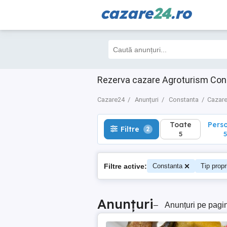
cazare
24
.ro
Toate
Perso
Filtre
2
5
5
Rezerva cazare Agroturism Cons
Cazare24
Anunțuri
Constanta
Cazare
Toate
Pers
Filtre
2
5
5
Filtre active:
Constanta
Tip propr
Anunțuri
–
Anunțuri pe pagi