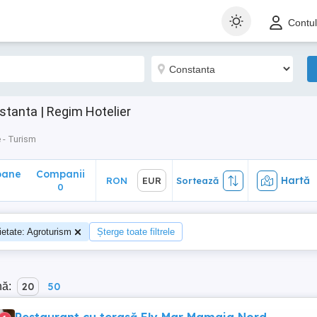
ane
Companii
Hartă
RON
EUR
Sortează
Contu
0
tanta | Regim Hotelier
 - Turism
oane
Companii
Hartă
RON
EUR
Sortează
0
ietate: Agroturism
Șterge toate filtrele
nă:
20
50