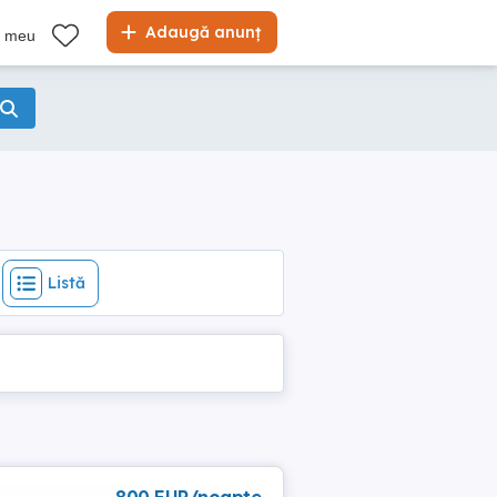
Listă
Adaugă anunț
l meu
Listă