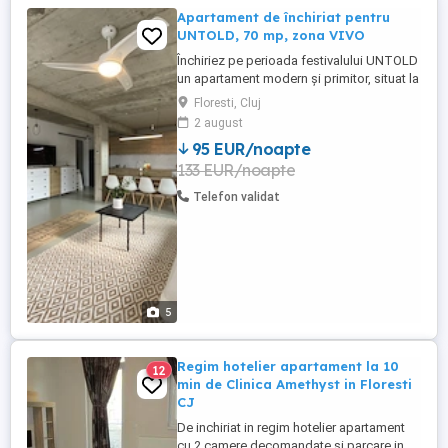
Apartament de închiriat pentru
UNTOLD, 70 mp, zona VIVO
Închiriez pe perioada festivalului UNTOLD
un apartament modern și primitor, situat la
parterul unei case, cu intrare complet
Floresti, Cluj
separată, într-o zonă liniștită, aproape de
2 august
pădure, perfect pentru relaxare după o zi
95 EUR/noapte
plină la festival! Locație: zona VIVO Cluj-
133 EUR/noapte
Napoca, cu acces rapid și ușor către
festival. ...
Telefon validat
5
Regim hotelier apartament la 10
12
min de Clinica Amethyst in Floresti
CJ
De inchiriat in regim hotelier apartament
cu 2 camere decomandate si parcare in