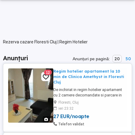
Rezerva cazare Floresti Cluj | Regim Hotelier
Anunțuri
20
50
Anunțuri pe pagină:
Regim hotelier apartament la 10
12
min de Clinica Amethyst in Floresti
Cluj
De inchiriat in regim hotelier apartament
cu 2 camere decomandate si parcare in
Floresti Cluj la 10 min de Clinica Amethyst
Floresti, Cluj
cu acces la bloc din str Eroilor nr 13
ieri 23:32
(acces din parcarea Pepco & Carrefour
27 EUR/noapte
Market). Disponibil pentru Untold 2026.
8
Amplasarea apartamentului este conform
Telefon validat
pozelor din anunt, la ...