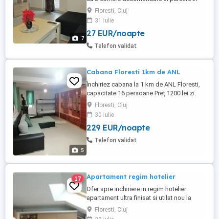
Floresti Cluj la 10 min de Clinica Amethyst
Floresti, Cluj
cu acces la bloc din str Eroilor nr 13
31 iulie
(acces din parcarea Pepco & Carrefour
27 EUR/noapte
Market). Disponibil pentru Untold 2026.
7
Amplasarea apartamentului este conform
Telefon validat
pozelor din anunt, la ...
Cabana Floresti 1km de ANL
Închiriez cabana la 1 km de ANL Floresti,
capacitate 16 persoane Preț 1200 lei zi.
Exclus Revelion. Are 4 bai, 2 bucatarii, 6
Floresti, Cluj
dormitoare, living f mare, 2 terase. Din 3
30 iulie
ianuarie se poate închiria ca locuință
229 EUR/noapte
pentru 2 familii separat. Pt. detalii sunati.
Telefon validat
5
Apartament regim hotelier
17
Ofer spre inchiriere in regim hotelier
apartament ultra finisat si utilat nou la
prima inchiriere in Floresti cu acces la
Floresti, Cluj
internet si cablu. Apartament cu doua