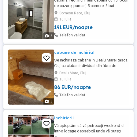
Cabana Teo! Inchiriem cabana cu 13 locuri
de cazare, parcari, 5 camere, 3 bai
moderne , living spatios, curte, terasa,
Somesu Rece, Cluj
foisor, gratar, ceaun, masa tenis, jocuri
16 iulie
distractive. Bucataria dotata cu masina
191 EUR/noapte
spalat vase, frigider, cuptor, plita electrica,
filtru cafea,espresor, cuptor microunde,
Telefon validat
5
airfryer, ...
cabane de inchiriat
Se inchiriaza cabane in Dealu Mare Rasca
Cluj cu ciubar individual din fibra de
sticla,se pot unchiria impreuna sau
Dealu Mare, Cluj
separat cu ceaun,gratar,WiFi
10 iulie
vatrar,foisor,leagan,terasa acoperita
86 EUR/noapte
aproape de partía marisel si lacul belis.
Pretul pt o cabana noapte este de 450lei.
Telefon validat
Singuri in locatie
5
inchirierii
Vă așteptăm să vă petreceți weekend-ul
într-o locație deosebită unde vă puteți
relaxa și odihni în natură departe de