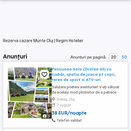
Rezerva cazare Munte Cluj | Regim Hotelier
Anunțuri
20
50
Anunțuri pe pagină:
Pensiunea Solo (Dretea 63) cu
ciubăr, spatiu de joaca pt copii,
teren de sport si ATV-uri
Salutare prieteni aventurieri! V-ați săturat
de același mod plictisitor de a petrece
timpul liber? Veniți să petreceți niște
Dretea, Cluj
momente de neuitat la Pensiunea Solo din
7 august
localitatea Dretea, județul Cluj. Împreună
38 EUR/noapte
cu noi, veți fi răsfățați cu cele mai
5
frumoase priveliști și cele mai intense
Telefon validat
experiențe. De ...