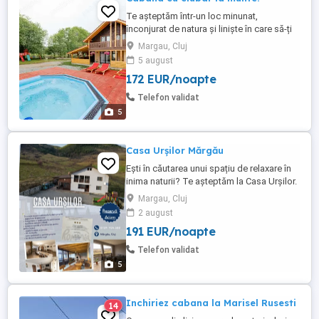
Te aşteptăm într-un loc minunat,
înconjurat de natura și liniște în care să-ți
petreci zilele de concediu. Flori din Deal
Margau, Cluj
se află în comuna Mărgău, la doar o oră
5 august
de Cluj-Napoca. Capacitatea locației este
172 EUR/noapte
de 10 persoane și dispune de 4
dormitoare cu 2 băi. - 2 camere duble - 2
Telefon validat
camere triple Principalele ...
5
Casa Urșilor Mărgău
Ești în căutarea unui spațiu de relaxare în
inima naturii? Te așteptăm la Casa Urșilor.
Casa Urșilor este situată în satul Mărgău,
Margau, Cluj
județul Cluj și dispune de: Living spațios;
2 august
Terasă închisă, cu loc pentru grătar și
191 EUR/noapte
ciubăr încălzit; 5 camere mari și
luminoase, cu baie proprie; Priveliște ...
Telefon validat
5
Inchiriez cabana la Marisel Rusesti
14