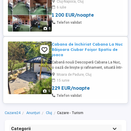
Cluj-Napoca, Cluj
zgomotul cotidian. Cabana se afla la
6 iulie
Râșca ( 50 km de Cluj-Napoca.) Pensiunea
1 200 EUR/noapte
se închiriază integral și dispune de: 6
camere duble cu băi individuale Bucătărie
Telefon validat
complet utilată ...
3
Cabana de închiriat Cabana La Nuc
Băișoara Ciubar Foișor Spatiu de
joaca
Cabană nouă Descoperă Cabana La Nuc,
o oază de liniște și rafinament, situată într-
un decor montan spectaculos! La doar
Moara de Padure, Cluj
aproximativ 35 km de Cluj-Napoca, în satul
15 iunie
Moara de Pădure, comuna Băișoara,
229 EUR/noapte
Cabana La Nuc este alegerea ideală
5
pentru familii sau grupuri de până la 8
Telefon validat
persoane care caută confort,relaxare ...
Cazare24
Anunțuri
Cluj
Cazare - Turism
Categorii