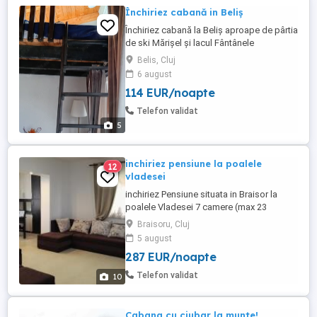
Închiriez cabană in Beliș
Închiriez cabană la Beliș aproape de pârtia
de ski Mărișel și lacul Fântânele
Belis, Cluj
6 august
114 EUR/noapte
Telefon validat
5
inchiriez pensiune la poalele
12
vladesei
inchiriez Pensiune situata in Braisor la
poalele Vladesei 7 camere (max 23
pers)cu baie proprie si
Braisoru, Cluj
.televizor,sufragerie,loc de servire a
5 august
mesei,bucatarie superdotata.masa de
287 EUR/noapte
ping pong,teren mini fotbal.alte jocuri
distractive,6000 mp de gradina.Loc de
Telefon validat
10
joaca pentru copii,wifi,trambulina video
proiector ...
Cabana cu ciubar la munte!