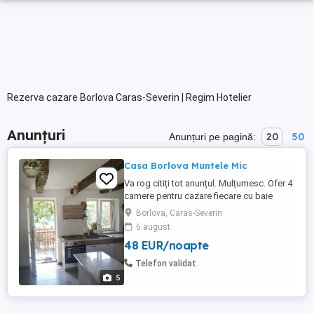
Rezerva cazare Borlova Caras-Severin | Regim Hotelier
Anunțuri
20
50
Anunțuri pe pagină:
Casa Borlova Muntele Mic
Va rog citiți tot anunțul. Mulțumesc. Ofer 4
camere pentru cazare fiecare cu baie
proprie. Cu o capacitate de 9-10
Borlova, Caras-Severin
persoane. Living Terasă și Bucătărie
6 august
complet utilată, cuptor, aragaz, expresor
48 EUR/noapte
cafea, cuptor cu microunde, mașină de
spălat vase, frigider, mașină de spălat
Telefon validat
rufe, uscător de rufe, televizor, ...
5