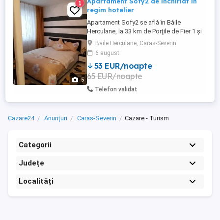
Apartament Sofy2 de inchiriat in
1
regim hotelier
Apartament Sofy2 se află în Băile
Herculane, la 33 km de Porţile de Fier 1 și
la 38 km de Rock Sculpture of Decebalus,
Baile Herculane, Caras-Severin
și pune la dispoziție cazare cu aer
6 august
condiționat, Wifi gratuit și balcon.
53 EUR/noapte
Proprietatea include vedere la munte și la
65 EUR/noapte
râu. Acest apartament oferă oaspeților 2
5
dormitoare, 1 baie, lenjerie ...
Telefon validat
Cazare24
Anunțuri
Caras-Severin
Cazare - Turism
Categorii
Județe
Localități