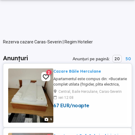
Rezerva cazare Caras-Severin | Regim Hotelier
Anunțuri
20
50
Anunțuri pe pagină:
Cazare Băile Herculane
2
Apartamentul este compus din: >Bucatarie
complet utilata (frigider, plita electrica,
cuptor cu microunde, tacamuri si vesela),
Central, Baile Herculane, Caras-Severin
>Doua dormitoare (pat matrimonial,smart
ieri 12:08
tv,wi-fi,aer-conditionat) >Baie >Capacitate
67 EUR/noapte
maxima de cazare:4 persoane!! >Apa
calda,caldura,în permanentă, >Loc pentru
fumat, >Totodata ...
9