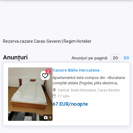
Rezerva cazare Caras-Severin | Regim Hotelier
Anunțuri
20
50
Anunțuri pe pagină:
Cazare Băile Herculane
2
Apartamentul este compus din: >Bucatarie
complet utilata (frigider, plita electrica,
cuptor cu microunde, tacamuri si vesela),
Central, Baile Herculane, Caras-Severin
>Doua dormitoare (pat matrimonial,smart
17 iulie
tv,wi-fi,aer-conditionat) >Baie >Capacitate
67 EUR/noapte
maxima de cazare:4 persoane!! >Apa
calda,caldura,în permanentă, >Loc pentru
fumat, >Totodata ...
9