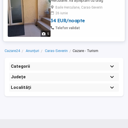
Herculane..Va așteptăm cu drag
Baile Herculane, Caras-Severin
26 iunie
34 EUR/noapte
Telefon validat
5
Cazare24
Anunțuri
Caras-Severin
Cazare - Turism
Categorii
Județe
Localități