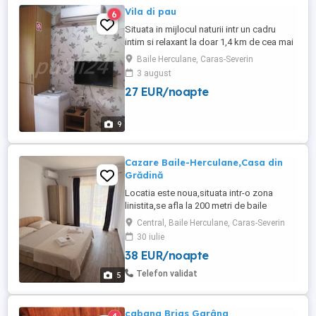
Vila di pau
6
Situata in mijlocul naturii intr un cadru
intim si relaxant la doar 1,4 km de cea mai
veche statiune balneo-climaterice Baile-
Baile Herculane, Caras-Severin
Herculane, VILA DI PAU va pune la
3 august
dispozitie camere single/double/triple
27 EUR/noapte
toate cu bai proprii, aer conditionat,
figider,plasma TV, Wifi, balcon si loc de
luat masa chiar pe terasa ...
9
Cazare Baile-Herculane,Casa din
Grădină
Locatia este noua,situata intr-o zona
linistita,se afla la 200 metri de baile
termale LA MÂȚU ,la aproximativ 500 metri
Central, Baile Herculane, Caras-Severin
de spa-ul THERMAE D OLIMPIA si
30 iulie
aproximativ 10 minute(mers pe jos) de
38 EUR/noapte
centrul statiunii. Pentru alte detalii,va rog
contactati-ma !
Telefon validat
5
cabana Brias Garâna