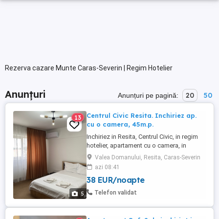
Rezerva cazare Munte Caras-Severin | Regim Hotelier
Anunțuri
20
50
Anunțuri pe pagină:
Centrul Civic Resita. Inchiriez ap.
13
cu o camera, 45m.p.
Inchiriez in Resita, Centrul Civic, in regim
hotelier, apartament cu o camera, in
suprafata de 45 mp, pentru cel mult doua
Valea Domanului, Resita, Caras-Severin
persoane. Apartamentul este clasificat cu
azi 08:41
o stea, de Ministerul Turismului, si are in
38 EUR/noapte
dotare: centrala termica pe gaz, aragaz,
frigider, masina de spalat rufe, mocheta
Telefon validat
5
de calitate ...