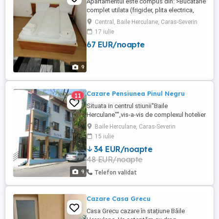
Apartamentul este compus din: >Bucatarie
complet utilata (frigider, plita electrica,
cuptor cu microunde, tacamuri si vesela),
Central, Baile Herculane, Caras-Severin
>Doua dormitoare (pat matrimonial,smart
17 iulie
tv,wi-fi,aer-conditionat) >Baie >Capacitate
67 EUR/noapte
maxima de cazare:4 persoane!! >Apa
calda,caldura,în permanentă, >Loc pentru
fumat, >Totodata ...
9
Cazare Pensiunea Pinul Negru
11
Situata in centrul stiunii''Baile
Herculane"",vis-a-vis de complexul hotelier
sind Romania.
Baile Herculane, Caras-Severin
15 iulie
34 EUR/noapte
48 EUR/noapte
9
Telefon validat
Cazare Casa Grecu
Casa Grecu cazare în stațiune Băile