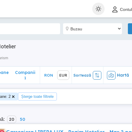
ane
Companii
Hartă
RON
EUR
Sortează
Contu
1
otelier
urism
oane
Companii
Hartă
RON
EUR
Sortează
0
1
ane: 2
Șterge toate filtrele
nă:
20
50