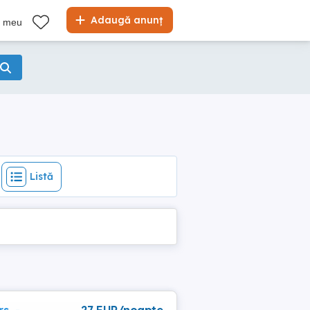
Listă
Adaugă anunț
l meu
Listă