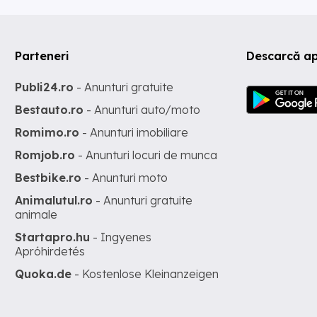
Parteneri
Descarcă ap
Publi24.ro
- Anunturi gratuite
Bestauto.ro
- Anunturi auto/moto
Romimo.ro
- Anunturi imobiliare
Romjob.ro
- Anunturi locuri de munca
Bestbike.ro
- Anunturi moto
Animalutul.ro
- Anunturi gratuite
animale
Startapro.hu
- Ingyenes
Apróhirdetés
Quoka.de
- Kostenlose Kleinanzeigen