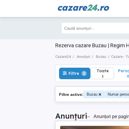
cazare
24
.ro
Toate
Perso
Filtre
2
1
0
Rezerva cazare Buzau | Regim H
Cazare24
Anunțuri
Buzau
Cazare - T
Toate
Pers
Filtre
2
1
Filtre active:
Buzau
Numar perso
Anunțuri
–
Anunțuri pe pagi