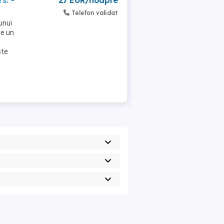
s. -
27 EUR/noapte
Telefon validat
unui
te un
ste