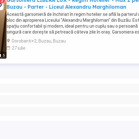
Garsoniera LIBERA LUX - Regim Hotelier - Max 2 per
3
Buzau - Parter - Liceul Alexandru Marghiloman
Această garsonieră de închiriat în regim hotelier se află la parterul 
bloc din apropierea Liceului "Alexandru Marghiloman" din Buzău. Es
spațiu confortabil și modern, ideal pentru un cuplu sau o persoană
singură care dorește să petreacă câteva zile în oraș. Garsoniera e
complet mobilată ...
Dorobanti+2, Buzau, Buzau
27 iulie
5