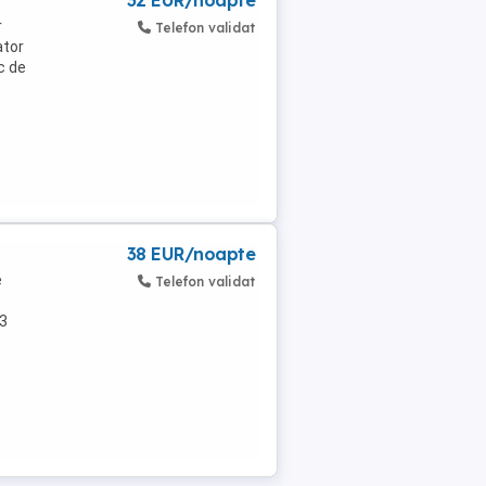
32 EUR/noapte
r
Telefon validat
ator
c de
38 EUR/noapte
e
Telefon validat
 3