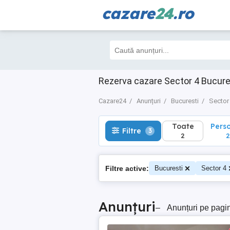
cazare
24
.ro
Toate
Perso
Filtre
3
2
2
Rezerva cazare Sector 4 Bucures
Cazare24
Anunțuri
Bucuresti
Sector
Toate
Pers
Filtre
3
2
2
Filtre active:
Bucuresti
Sector 4
Anunțuri
–
Anunțuri pe pagi