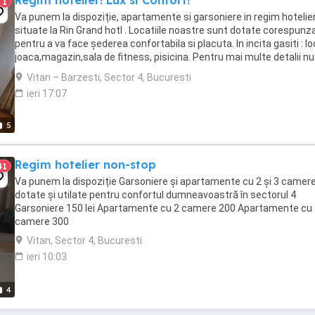
Regim hotelier! Lux si Confort!
1
Va punem la dispoziție, apartamente si garsoniere in regim hotelie
situate la Rin Grand hotl . Locatiile noastre sunt dotate corespunz
pentru a va face șederea confortabila si placuta. In incita gasiti : lo
joaca,magazin,sala de fitness, pisicina. Pentru mai multe detalii nu
ezitati sa ne contactați. ...
Vitan – Barzesti, Sector 4, Bucuresti
ieri 17:07
5
Regim hotelier non-stop
41
Va punem la dispoziție Garsoniere și apartamente cu 2 și 3 camer
dotate și utilate pentru confortul dumneavoastră în sectorul 4
Garsoniere 150 lei Apartamente cu 2 camere 200 Apartamente cu
camere 300
Vitan, Sector 4, Bucuresti
ieri 10:03
4