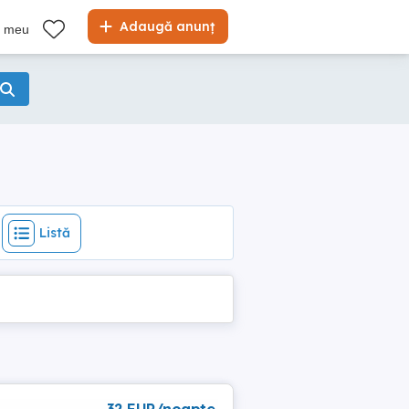
Listă
Adaugă anunț
l meu
Listă