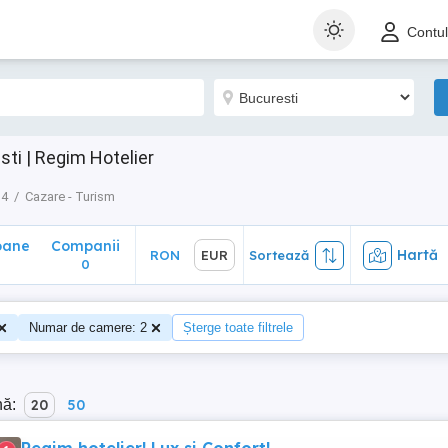
ane
Companii
Hartă
RON
EUR
Sortează
Contu
0
ti | Regim Hotelier
 4
Cazare - Turism
oane
Companii
Hartă
RON
EUR
Sortează
0
Numar de camere: 2
Șterge toate filtrele
nă:
20
50