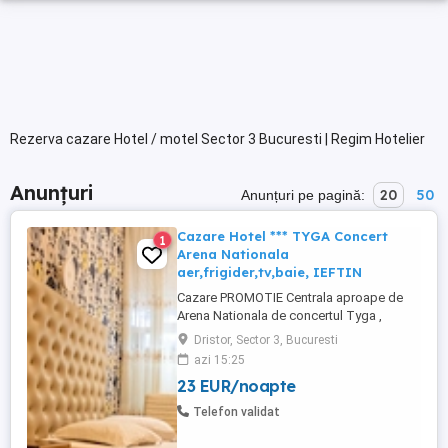
Rezerva cazare Hotel / motel Sector 3 Bucuresti | Regim Hotelier
Anunțuri
20
50
Anunțuri pe pagină:
Cazare Hotel *** TYGA Concert
1
Arena Nationala
aer,frigider,tv,baie, IEFTIN
Cazare PROMOTIE Centrala aproape de
Arena Nationala de concertul Tyga ,
sickick , Lia Manoliu , Bucuresti ! Sunati
Dristor, Sector 3, Bucuresti
acum si rezervati pana nu se epuizeaza !
azi 15:25
23 EUR/noapte
Telefon validat