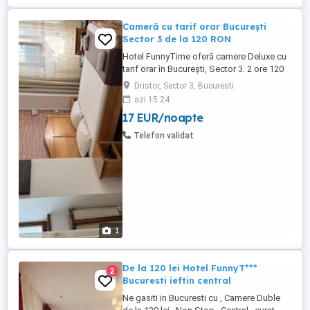
Cameră cu tarif orar București
Sector 3 de la 120 RON
Hotel FunnyTime oferă camere Deluxe cu
tarif orar în București, Sector 3. 2 ore 120
RON 3 ore 160 RON 5 ore 300 RON Acces
Dristor, Sector 3, Bucuresti
imediat, fără rezervare în avans Cameră
azi 15:24
Deluxe premium Discreție totală Parcare
17 EUR/noapte
gratuită Plată cash sau card Recepție 24h
Locație: Calea Vitan 275, Sector ...
Telefon validat
1
De la 120 lei Hotel FunnyT***
2
Bucuresti ieftin central
Ne gasiti in Bucuresti cu , Camere Duble