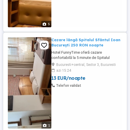
5
Cazare lângă Spitalul Sfântul Ioan
București 250 RON noapte
Hotel FunnyTime oferă cazare
confortabilă la 5 minute de Spitalul
Sfântul Ioan, Sector 3 București. Camere
Bucuresti+central, Sector 3, Bucuresti
single, duble și triple disponibile De la 250
azi 15:24
RON noapte Parcare gratuită WiFi gratuit
13 EUR/noapte
Recepție 24h check-in oricând Plată cash
sau card la recepție Ideal pentru
Telefon validat
aparținători și pacienți ...
1