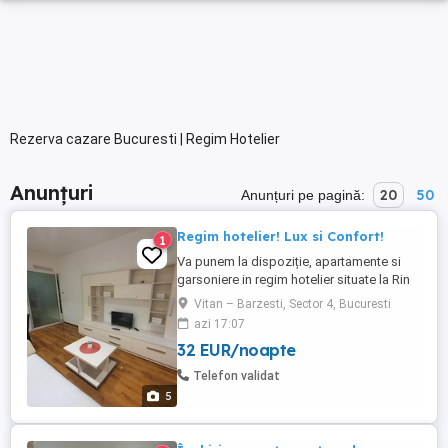
Rezerva cazare Bucuresti | Regim Hotelier
Anunțuri
20
50
Anunțuri pe pagină:
Regim hotelier! Lux si Confort!
1
Va punem la dispoziție, apartamente si
garsoniere in regim hotelier situate la Rin
Grand hotl . Locatiile noastre sunt dotate
Vitan – Barzesti, Sector 4, Bucuresti
corespunzator pentru a va face șederea
azi 17:07
confortabila si placuta. In incita gasiti : loc
32 EUR/noapte
de joaca,magazin,sala de fitness, pisicina.
Pentru mai multe detalii nu ezitati sa ne
Telefon validat
contactați. ...
5