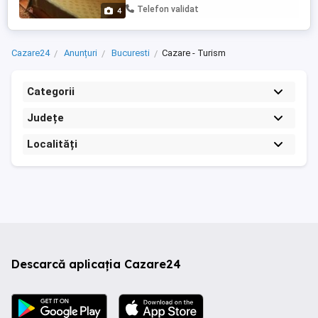
streaming (Netflix), fibra optica, internet
Telefon validat
4
de mare viteza, router Wi-Fi, ...
Cazare24
Anunțuri
Bucuresti
Cazare - Turism
Categorii
Județe
Localități
Descarcă aplicația Cazare24