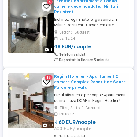
Închiriez apartament cu doua
4
camere decomandate,, Militari
Rezistent
Închiriez regim hotelier garsoniera n
Militari Rezistent . Garsoniera este
mobilată modern cu centrala proprie, aer
Sector 6, Bucuresti
condiționat,pat matrimonial in dormitor,
azi 12:24
canapea extensibila în living, mașină de
48 EUR/noapte
spălat.Mai multe detalii la telefon.
8
Telefon validat
Repostat la fiecare 5 minute
Regim Hotelier - Apartament 2
13
camere Complex Rasarit de Soare -
Parcare privata
Pretul afisat este pe noapte! Apartamentul
se inchiriaza DOAR in Regim Hotelier ! -
Strada Liviu Revreanu 46-58 (Complex
Titan, Sector 3, Bucuresti
Rasarit de Soare) Inchiriere Apartament,
ieri 09:06
zona Auchan Titan, Complex Rezidential
60 EUR/noapte
Rasarit de Soare, supravegheat video 24
10
300 EUR/noapte
24 + loc de parcare inclus! Apartamentul
este complet mobilat ...
Telefon validat