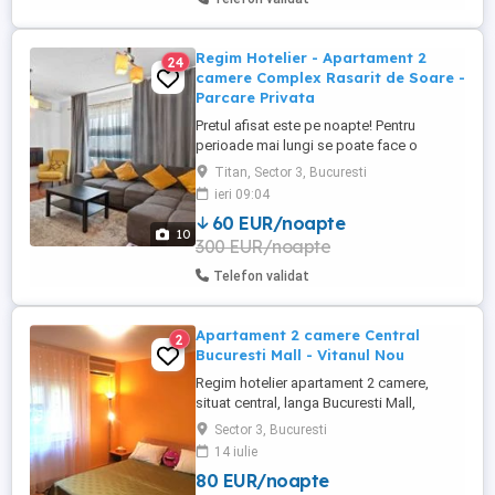
Regim Hotelier - Apartament 2
24
camere Complex Rasarit de Soare -
Parcare Privata
Pretul afisat este pe noapte! Pentru
perioade mai lungi se poate face o
reducere! Apartamentul se inchiriaza
Titan, Sector 3, Bucuresti
DOAR in Regim Hotelier ! - Strada Liviu
ieri 09:04
Revreanu 46-58 (Complex Rasarit de
60 EUR/noapte
Soare) Inchiriere Apartament, zona
10
300 EUR/noapte
Auchan Titan, Complex Rezidential Rasarit
de Soare, supravegheat video 24 24 + ...
Telefon validat
Apartament 2 camere Central
2
Bucuresti Mall - Vitanul Nou
Regim hotelier apartament 2 camere,
situat central, langa Bucuresti Mall,
decomandat, 65 metri patrati, ultracurat,
Sector 3, Bucuresti
complet mobilat si utilat, centrala termica
14 iulie
proprie, etaj 2 8, balcon, televizor
80 EUR/noapte
Samsung 109 cm SMART 4K, canale TV,