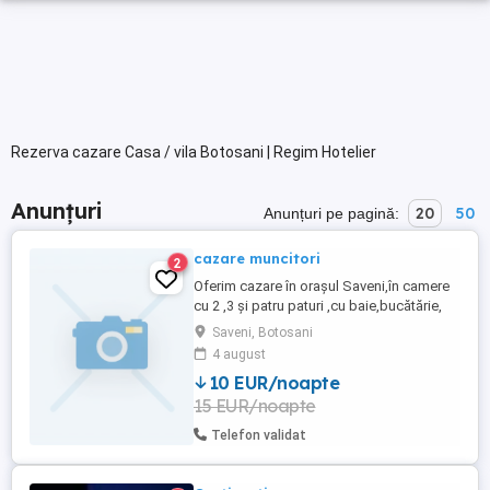
Rezerva cazare Casa / vila Botosani | Regim Hotelier
Anunțuri
20
50
Anunțuri pe pagină:
cazare muncitori
2
Oferim cazare în orașul Saveni,în camere
cu 2 ,3 și patru paturi ,cu baie,bucătărie,
terasa.
Saveni, Botosani
4 august
10 EUR/noapte
15 EUR/noapte
Telefon validat