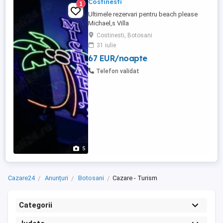
Costinesti
1
Ultimele rezervari pentru beach please
Michael,s Villa
Costinesti, Botosani
31 iulie
67 EUR/noapte
Telefon validat
5
Cazare24
Anunțuri
Botosani
Cazare - Turism
Categorii