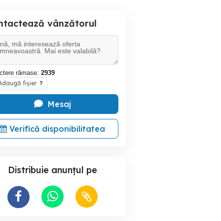
ntactează vânzătorul
ctere rămase:
2939
daugă fișier
?
Mesaj
Verifică disponibilitatea
Distribuie anunțul pe