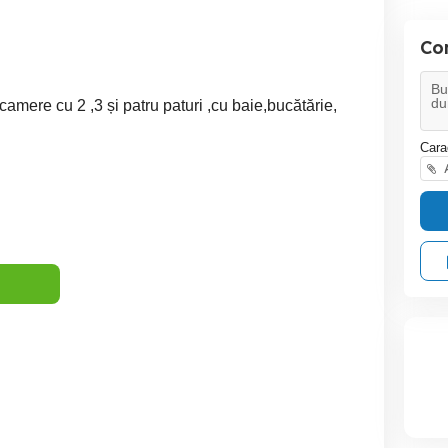
Co
camere cu 2 ,3 și patru paturi ,cu baie,bucătărie,
Cara
A