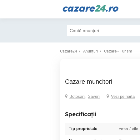
cazare
24
.ro
Cazare24
Anunțuri
Cazare - Turism
cazare muncitori
Botosani
,
Saveni
Vezi pe hartă
Specificații
Tip proprietate
casa / vila