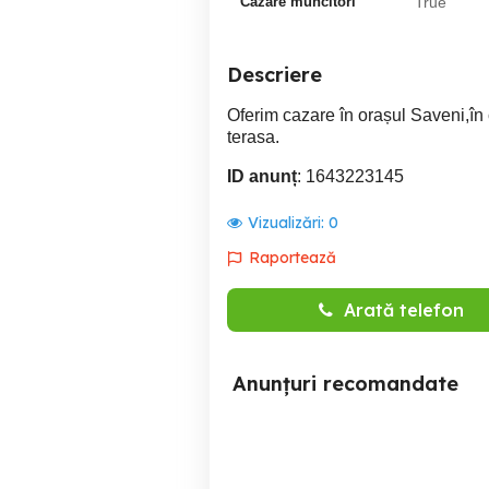
Cazare muncitori
True
Descriere
Oferim cazare în orașul Saveni,în 
terasa.
ID anunț
: 1643223145
Vizualizări:
0
Raportează
Arată telefon
Anunțuri recomandate