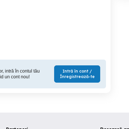
Costinesti
Cazare în regim hotelier
Hotelier Inchiriez
apartamen
artamente Oferim Bon
Si Factura Fiscala
Botosani
Costinesti
B
139 RON
350 RON
15
r, intră în contul tău
Intră în cont /
Înregistrează-te
id un cont nou!