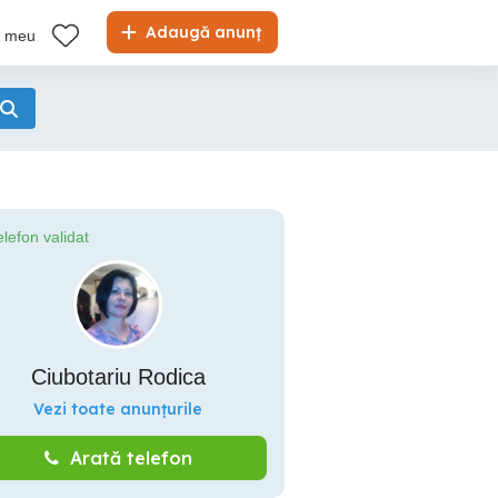
Adaugă anunț
l meu
elefon validat
Ciubotariu Rodica
Vezi toate anunțurile
Arată telefon