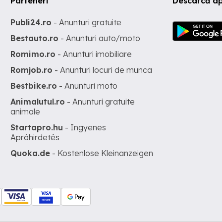
Parteneri
Descarcă ap
Publi24.ro
- Anunturi gratuite
Bestauto.ro
- Anunturi auto/moto
Romimo.ro
- Anunturi imobiliare
Romjob.ro
- Anunturi locuri de munca
Bestbike.ro
- Anunturi moto
Animalutul.ro
- Anunturi gratuite
animale
Startapro.hu
- Ingyenes
Apróhirdetés
Quoka.de
- Kostenlose Kleinanzeigen