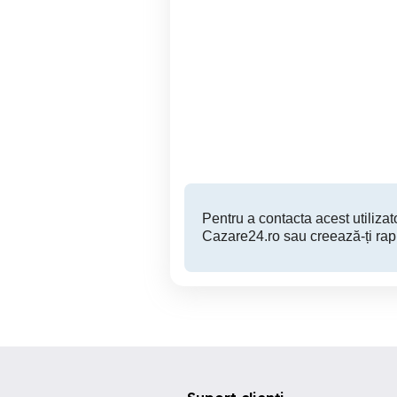
Inchiriez apartamente in
Apartamente in Regim
Regim Hotelier Oferim Bon
Si Factura Fiscala
Ap
Botosani
139 RON
Pentru a contacta acest utilizato
Cazare24.ro sau creează-ți rap