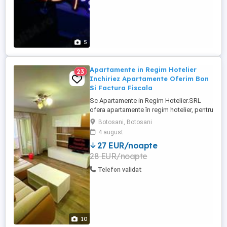
5
Apartamente in Regim Hotelier
23
Inchiriez Apartamente Oferim Bon
Si Factura Fiscala
Sc Apartamente in Regim Hotelier.SRL
ofera apartamente în regim hotelier, pentru
toate pretențiile și toate buzunarele.In
Botosani, Botosani
Diverse Zone ale orasului Botosani!
4 august
Raspundem doar la telefon sau pe
27 EUR/noapte
whatzap! Atentie! Nu primim Escorte !!!!
28 EUR/noapte
Nu se accepta grupuri,petreceri sau alte
evenimente! Inchirierea unui ...
Telefon validat
10