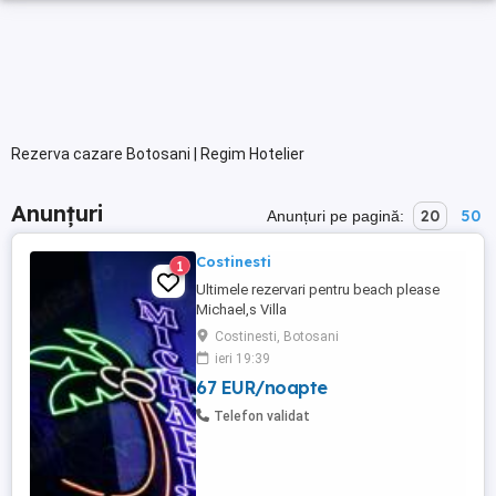
Rezerva cazare Botosani | Regim Hotelier
Anunțuri
20
50
Anunțuri pe pagină:
Costinesti
1
Ultimele rezervari pentru beach please
Michael,s Villa
Costinesti, Botosani
ieri 19:39
67 EUR/noapte
Telefon validat