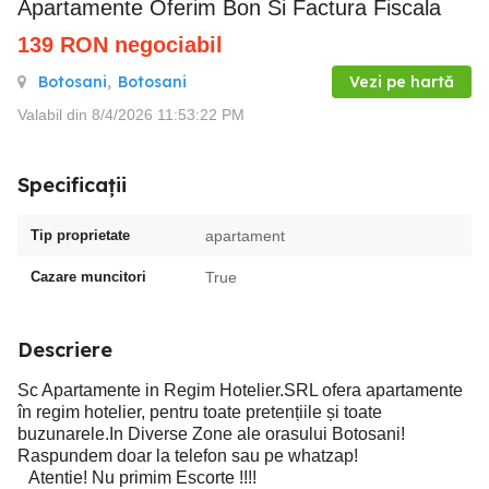
Apartamente Oferim Bon Si Factura Fiscala
139
RON
negociabil
Botosani
,
Botosani
Vezi pe hartă
Valabil din 8/4/2026 11:53:22 PM
Specificații
Tip proprietate
apartament
Cazare muncitori
True
Descriere
Sc Apartamente in Regim Hotelier.SRL ofera apartamente
în regim hotelier, pentru toate pretențiile și toate
buzunarele.In Diverse Zone ale orasului Botosani!
Raspundem doar la telefon sau pe whatzap!
Atentie! Nu primim Escorte !!!!