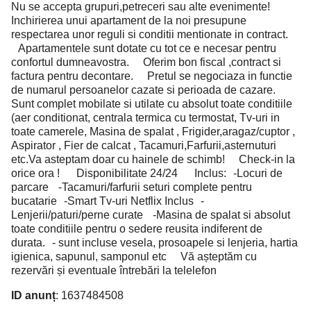
Nu se accepta grupuri,petreceri sau alte evenimente!
Inchirierea unui apartament de la noi presupune
respectarea unor reguli si conditii mentionate in contract.
Apartamentele sunt dotate cu tot ce e necesar pentru
confortul dumneavostra. Oferim bon fiscal ,contract si
factura pentru decontare. Pretul se negociaza in functie
de numarul persoanelor cazate si perioada de cazare.
Sunt complet mobilate si utilate cu absolut toate conditiile
(aer conditionat, centrala termica cu termostat, Tv-uri in
toate camerele, Masina de spalat , Frigider,aragaz/cuptor ,
Aspirator , Fier de calcat , Tacamuri,Farfurii,asternuturi
etc.Va asteptam doar cu hainele de schimb! Check-in la
orice ora ! Disponibilitate 24/24 Inclus: -Locuri de
parcare -Tacamuri/farfurii seturi complete pentru
bucatarie -Smart Tv-uri Netflix Inclus -
Lenjerii/paturi/perne curate -Masina de spalat si absolut
toate conditiile pentru o sedere reusita indiferent de
durata. - sunt incluse vesela, prosoapele si lenjeria, hartia
igienica, sapunul, samponul etc Vă așteptăm cu
rezervări și eventuale întrebări la telelefon
ID anunț
: 1637484508