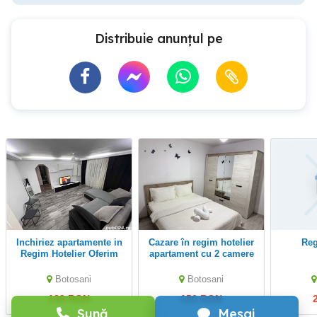
Distribuie anunțul pe
Inchiriez apartamente in
Cazare în regim hotelier
Re
Regim Hotelier Oferim
apartament cu 2 camere
Bon Si Factura Fiscala
Botosani
Botosani
139 RON
150 RON
Sună
Mesaj