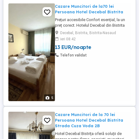
Cazare Muncitori de la70 lei
Persoana Hotel Decebal Bistrita
Prețuri accesibile Confort esențial, la un
preț corect. Hotelul Decebal din Bistrita
este cea mai accesibila cazare hoteliera
Decebal, Bistrita, Bistrita-Nasaud
din oras si dispune de baie proprie,
ieri 08:42
frigider si televizor in fiecare camera.
13 EUR/noapte
Locatie centrala Hotelul este situat în zona
Pieței Decebal Bistrita, într-o locație
Telefon validat
centrală, ...
5
Cazare Muncitori de la 70 lei
Persoana Hotel Decebal Bistrita
Strada Cuza Voda 2B
Hotel Decebal Bistrița oferă soluții de