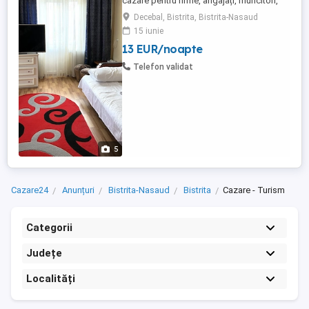
cazare pentru firme, angajați, muncitori,
echipe de tehnicieni, delegații și
Decebal, Bistrita, Bistrita-Nasaud
colaboratori aflați temporar în Bistrița sau
15 iunie
în județul Bistrița-Năsăud. Suntem un hotel
13 EUR/noapte
de 2 stele, situat central în Bistrița, potrivit
pentru companiile care caută cazare
Telefon validat
practică, ...
5
Cazare24
Anunțuri
Bistrita-Nasaud
Bistrita
Cazare - Turism
Categorii
Județe
Localități