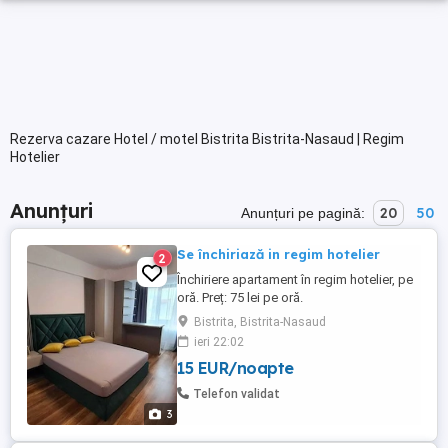
Rezerva cazare Hotel / motel Bistrita Bistrita-Nasaud | Regim
Hotelier
Anunțuri
20
50
Anunțuri pe pagină:
Se închiriază in regim hotelier
2
Închiriere apartament în regim hotelier, pe
oră. Preț: 75 lei pe oră.
Bistrita, Bistrita-Nasaud
ieri 22:02
15 EUR/noapte
Telefon validat
3