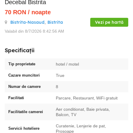
Decebal Bistrita
70
RON
/ noapte
Bistrita-Nasaud
,
Bistrita
Vezi pe hartă
Valabil din 8/7/2026 8:42:56 AM
Specificații
Tip proprietate
hotel / motel
Cazare muncitori
True
Numar de camere
8
Facilitati
Parcare, Restaurant, WiFi gratuit
Aer conditionat, Baie privata,
Facilitatile camerei
Balcon, TV
Curatenie, Lenjerie de pat,
Servicii hoteliere
Prosoape