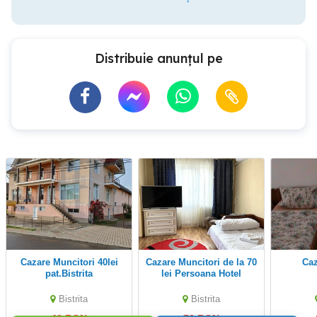
Distribuie anunțul pe
Cazare Muncitori 40lei
Cazare Muncitori de la 70
pat.Bistrita
lei Persoana Hotel
Decebal Bistrita Strada
Cuza Voda 2B
Bistrita
Bistrita