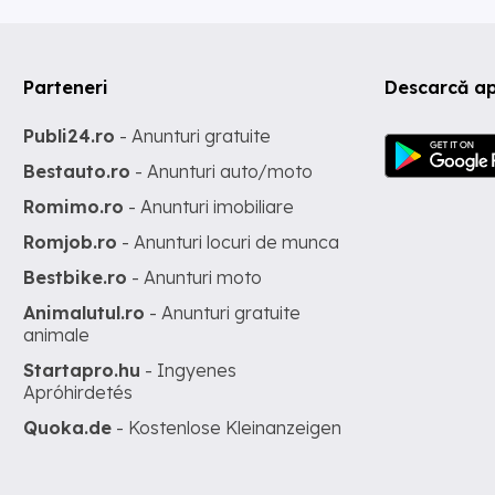
Parteneri
Descarcă ap
Publi24.ro
- Anunturi gratuite
Bestauto.ro
- Anunturi auto/moto
Romimo.ro
- Anunturi imobiliare
Romjob.ro
- Anunturi locuri de munca
Bestbike.ro
- Anunturi moto
Animalutul.ro
- Anunturi gratuite
animale
Startapro.hu
- Ingyenes
Apróhirdetés
Quoka.de
- Kostenlose Kleinanzeigen