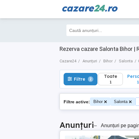
cazare
24
.ro
Toate
Perso
Filtre
2
1
1
Rezerva cazare Salonta Bihor | 
Cazare24
Anunțuri
Bihor
Salonta
Toate
Pers
Filtre
2
1
1
Filtre active:
Bihor
Salonta
Anunțuri
–
Anunțuri pe pagi