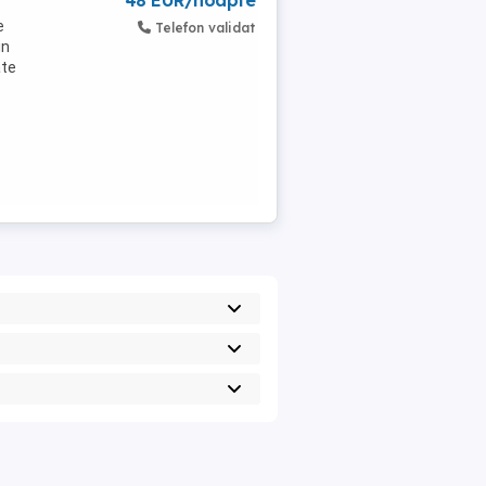
48 EUR/noapte
e
Telefon validat
in
âte