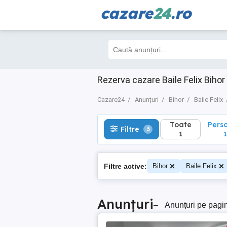
cazare
24
.ro
Toate
Perso
Filtre
3
1
1
Rezerva cazare Baile Felix Bihor
Cazare24
Anunțuri
Bihor
Baile Felix
Toate
Pers
Filtre
3
1
1
Filtre active:
Bihor
Baile Felix
Anunțuri
–
Anunțuri pe pagi