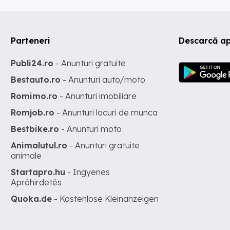
Parteneri
Descarcă ap
Publi24.ro
- Anunturi gratuite
Bestauto.ro
- Anunturi auto/moto
Romimo.ro
- Anunturi imobiliare
Romjob.ro
- Anunturi locuri de munca
Bestbike.ro
- Anunturi moto
Animalutul.ro
- Anunturi gratuite
animale
Startapro.hu
- Ingyenes
Apróhirdetés
Quoka.de
- Kostenlose Kleinanzeigen