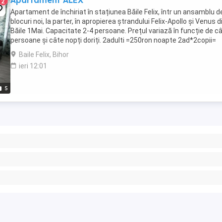
Apartament ALEX
2
Apartament de închiriat în stațiunea Băile Felix, într un ansamblu d
blocuri noi, la parter, în apropierea ștrandului Felix-Apollo și Venus d
Băile 1Mai. Capacitate 2-4 persoane. Prețul variază în funcție de c
persoane și câte nopți doriți. 2adulti =250ron noapte 2ad*2copii=
250ron noapte 3adulti-270lei ...
Baile Felix, Bihor
ieri 12:01
5