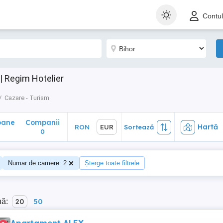
ane
Companii
Hartă
RON
EUR
Sortează
Contu
0
 | Regim Hotelier
Cazare - Turism
oane
Companii
Hartă
RON
EUR
Sortează
0
Numar de camere: 2
Șterge toate filtrele
nă:
20
50