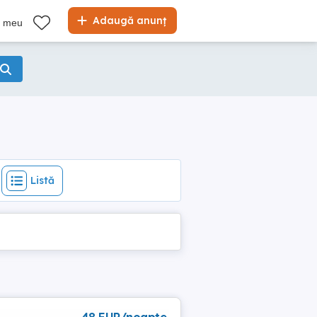
Listă
Adaugă anunț
l meu
Listă