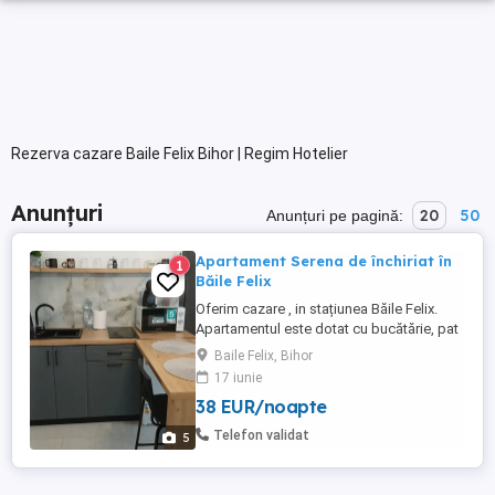
Rezerva cazare Baile Felix Bihor | Regim Hotelier
Anunțuri
20
50
Anunțuri pe pagină:
Apartament Serena de închiriat în
1
Băile Felix
Oferim cazare , in stațiunea Băile Felix.
Apartamentul este dotat cu bucătărie, pat
dublu, canapea extensibila, baie și terasă
Baile Felix, Bihor
spațioasă ,în bloc nou dotat cu lift. Se afla
17 iunie
la 10 min de mers pe jos de Ștrandul Felix
38 EUR/noapte
Apolo sau Ștrand Venus din Băile 1Mai.
Preț ptr.2nopti este: 2adulti-200lei noapte
Telefon validat
5
...