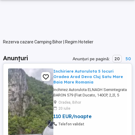
Rezerva cazare Camping Bihor | Regim Hotelier
Anunțuri
20
50
Anunțuri pe pagină:
Inchiriere Autorulota 5 locuri
Oradea Arad Deva Cluj Satu Mare
Baia Mare Romania
Inchiriez Autorulota ELNAGH Semintegrata
BARON 579 (Fiat Ducato, 140CP, 2,2l, 5
persoane, 7,45m cutie automata in 8
Oradea, Bihor
rapoarte) , pentru 5 persoane atat in
20 iulie
centuri cat si ca locuri de dormit , echipate
110 EUR/noapte
full: - Interiorul spațios și elegant, cu
materiale de calitate superioară si confort
Telefon validat
maxim. - aer conditionat ...