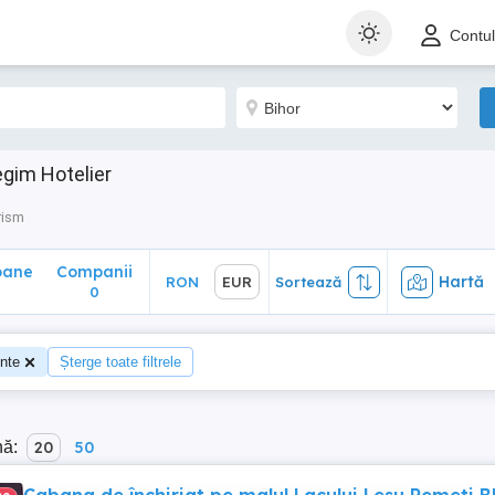
ane
Companii
Hartă
RON
EUR
Sortează
Contu
0
egim Hotelier
rism
oane
Companii
Hartă
RON
EUR
Sortează
0
nte
Șterge toate filtrele
nă:
20
50