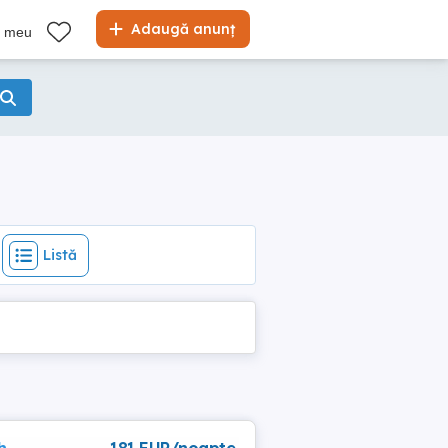
Listă
Adaugă anunț
l meu
Listă