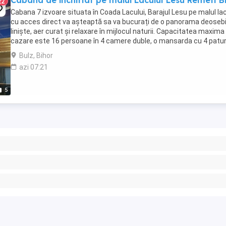
Cabana de închiriat pe malul Lacului Lesu Remeti B
22
Cabana 7 izvoare situata în Coada Lacului, Barajul Lesu pe malul lac
cu acces direct va așteaptă sa va bucurați de o panorama deosebi
liniște, aer curat și relaxare în mijlocul naturii. Capacitatea maxima
cazare este 16 persoane în 4 camere duble, o mansarda cu 4 paturi
paturi pliante. ...
Bulz, Bihor
azi 07:21
5