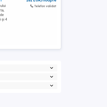
h
181 EUR/noapte
ului
Telefon validat
ta,
 de
 și 4