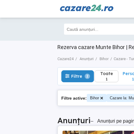
cazare
24
.ro
Toate
Perso
Filtre
2
1
1
Rezerva cazare Munte Bihor | R
Cazare24
Anunțuri
Bihor
Cazare - Tu
Toate
Pers
Filtre
2
1
1
Filtre active:
Bihor
Cazare la: Mu
Anunțuri
–
Anunțuri pe pagi