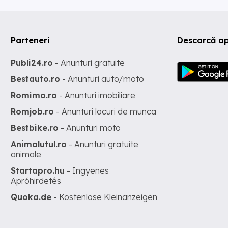
Parteneri
Descarcă ap
Publi24.ro
- Anunturi gratuite
Bestauto.ro
- Anunturi auto/moto
Romimo.ro
- Anunturi imobiliare
Romjob.ro
- Anunturi locuri de munca
Bestbike.ro
- Anunturi moto
Animalutul.ro
- Anunturi gratuite
animale
Startapro.hu
- Ingyenes
Apróhirdetés
Quoka.de
- Kostenlose Kleinanzeigen