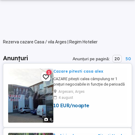
Rezerva cazare Casa / vila Arges | Regim Hotelier
Anunțuri
20
50
Anunțuri pe pagină:
Cazare pitesti casa alex
1
CAZARE pitești calea câmpulung nr 1
prețuri negociabile in funcție de perioadă
Argesani, Arges
4 august
10 EUR/noapte
8