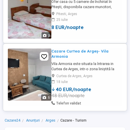
Ofer casa cu 5 camere de închiriat în
Pitești, disponibila cazare muncitori,
mobilata, tv, internet, lenjerie pat, bucătărie
Pitesti, Arges
utilată, 4 gr.sanitare, Capacitate cazare 12-
25 iulie
13 persoane
8 EUR/noapte
2
Cazare Curtea de Argeș- Vila
Armonia
Vila Armonia este situata la întrarea in
Curtea de Arges, intr-o zona liniștită la
doar 9 km față de Mănăstirea Curtea de
Curtea de Arges, Arges
Argeș și 43 km de Barajul Vidraru. Va
18 iulie
punem la dispoziție 6 camere duble ce
40 EUR/noapte
dispun de baie proprie, TV, Wi-Fi, terasă
48 EUR/noapte
spațioasă și loc de grătar.
5
Telefon validat
Cazare24
Anunțuri
Arges
Cazare - Turism