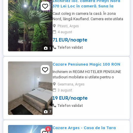
Închiriez loc. camera Pitești Nord
370 Lei Loc în cameră. Suna la
Caut coleg in camera la casă. În zona
Nord, lângă Kaufland. Camera este utilata
pt. 2 persoane, condiții avantajoase. 370
Pitesti, Arges
Lei de persoana + utilități. Nu scrieti
4 august
mesaje.
71 EUR/noapte
Telefon validat
1
Cazare Pensiunea Magic 100 RON
Inchiriem in REGIM HOTELIER PENSIUNE
studiouri mobilate si utilate pentru o
acomodare cat mai confortabila, fie pe
Geamana, Arges
termen scurt ori de durata. Locațiile sunt
3 august
situate stradal, locuri libere de parcare ,
19 EUR/noapte
restaurante ,pizza. magazine in
vecinătatea locațiilor . Targul saptamanal
Telefon validat
Bradu Pensiunea Magic ...
7
Cazare Arges - Casa de la Tara
6