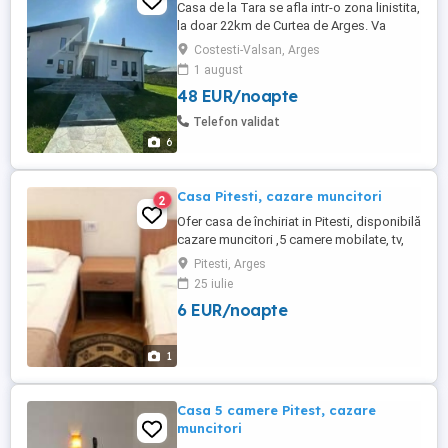
Casa de la Tara se afla intr-o zona linistita,
la doar 22km de Curtea de Arges. Va
punem la dispozitie un living generos de
Costesti-Valsan, Arges
50mp2, o bucatarie complet utilata si 7
1 august
camere dintre care 5 duble matrimoniale si
48 EUR/noapte
2 camere triple. Camerele dispun de baie
proprie, tv, wifi. Optional se poate inchiria
Telefon validat
si ciubar. Cabana ...
6
Casa Pitesti, cazare muncitori
2
Ofer casa de închiriat in Pitesti, disponibilă
cazare muncitori ,5 camere mobilate, tv,
lenjerie pat, bucătărie utilata, gr.sanitare,
Pitesti, Arges
centrala termică proprie, locuri de parcare,
25 iulie
spatiu depozitare, terasă, grătar.
6 EUR/noapte
Capacitate cazare 12 persoane Se ofera
factura
1
Casa 5 camere Pitest, cazare
muncitori