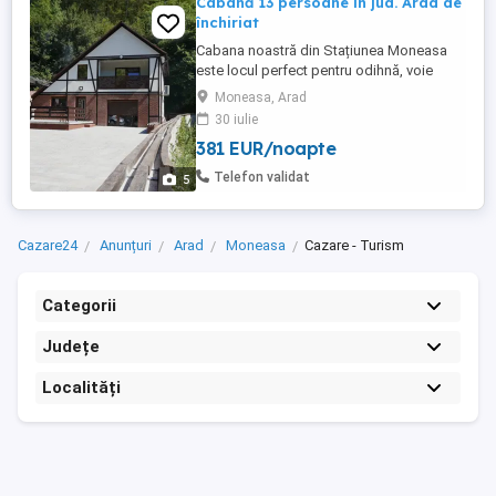
Cabană 13 persoane în jud. Arad de
închiriat
Cabana noastră din Stațiunea Moneasa
este locul perfect pentru odihnă, voie
bună și timp de calitate cu cei dragi. Casa
Moneasa, Arad
de Vacanță Diana Capacitate: până la 13
30 iulie
persoane - 2,5h Timișoara - 1,5h Arad În
381 EUR/noapte
stațiune găsiți: restaurante, plimbări cu
ATV-urile, ștrand, Aventura Park, salină,
Telefon validat
5
drumeții ...
Cazare24
Anunțuri
Arad
Moneasa
Cazare - Turism
Categorii
Județe
Localități