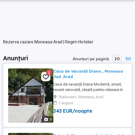
Rezerva cazare Moneasa Arad | Regim Hotelier
Anunțuri
20
50
Anunțuri pe pagină:
Casa de Vacanță Diana , Moneasa
1
Jud. Arad
Casa de vacanță Diana Modernă, smart,
recent renovată, ideală pentru relaxare în
mijlocul naturii Capacitate: max. 13
Statiunea+, Moneasa, Arad
persoane Localizată în stațiunea
7 august
Moneasa, acces rapid la ștrand,
343 EUR/noapte
restaurante, ATV-uri și trasee de drumeție.
Detalii și rezervări (WhatsApp) Tot ce
5
găsești la Casa de Vacanță ...