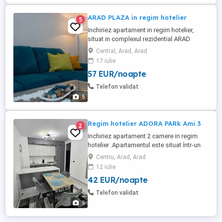
ARAD PLAZA in regim hotelier
5
Inchiriez apartament in regim hotelier,
situat in complexul rezidential ARAD
PLAZA, una dintre cele mai exclusiviste
Central, Arad, Arad
cladiri din Arad. Cazarea fiind situata in
17 iulie
vecinatatea spitalului ORL, Oncologie sau
57 EUR/noapte
Municipal, este idela pt cazare conexa .
Apartamentul este situat la etajul 2 din 6
Telefon validat
cu o vedere ...
5
Regim hotelier ADORA PARk Ami 3
2
Inchiriez apartament 2 camere in regim
hotelier .Apartamentul este situat într-un
cartier rezidential ADORA PARK aproape
Centru, Arad, Arad
de aeroport stație de tramvai,5 min Moll.
12 iulie
Afi .Apartamentul este dotat : Aer
42 EUR/noapte
condiționat Masina de spalat haine Veselă
tacâmuri Fierbător apa Prăjitor pâine
Telefon validat
Microunde Televizor ...
5