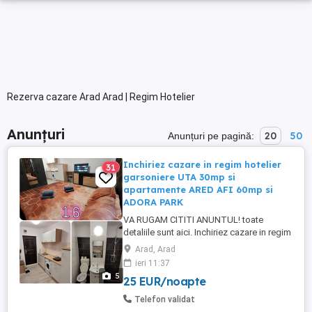
Rezerva cazare Arad Arad | Regim Hotelier
Anunțuri
20
50
Anunțuri pe pagină:
Inchiriez cazare in regim hotelier
31
garsoniere UTA 30mp si
apartamente ARED AFI 60mp si
ADORA PARK
VA RUGAM CITITI ANUNTUL! toate
detaliile sunt aici. Inchiriez cazare in regim
hotelier garsoniere in zona UTA de 30mp
Arad, Arad
SAU apartamente noi la ARED-urile noi
ieri 11:37
zona AFI-McDrive de 60mp pentru cei care
5
25 EUR/noapte
doresc si mai calitate, sau pentru
priveliste apartament nou si mai spatios
Telefon validat
70mp la AdoraPark, marca ChrysFlatty ...