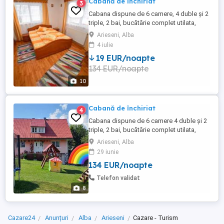
Cabană de închiriat
3
Cabana dispune de 6 camere, 4 duble și 2
triple, 2 bai, bucătărie complet utilata,
grătar, ceaun
Arieseni, Alba
4 iulie
19 EUR/noapte
134 EUR/noapte
10
Cabană de închiriat
4
Cabana dispune de 6 camere 4 duble și 2
triple, 2 bai, bucătărie complet utilata,
foișor, grătar, ceaun. Se află situata la 2km
Arieseni, Alba
de pârtiile de ski vartop
29 iunie
134 EUR/noapte
Telefon validat
8
Cazare24
Anunțuri
Alba
Arieseni
Cazare - Turism