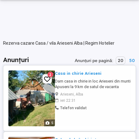
Rezerva cazare Casa / vila Arieseni Alba | Regim Hotelier
Anunțuri
20
50
Anunțuri pe pagină:
Casa in chirie Arieseni
2
Dam casa in chirie in loc Arieseni din munti
Apuseni la 9 km de satul de vacanta
Virtop, pentru familie sau oameni
Arieseni, Alba
varstinici, cu toate utilitatile la dispozitie
ieri 22:31
intro zona foarte linistita si frumoasa cu
Telefon validat
mult aer curat Cu grajd, cotet pentru porci
si mult teren verde. Pentru orice informatii
suntem ...
5